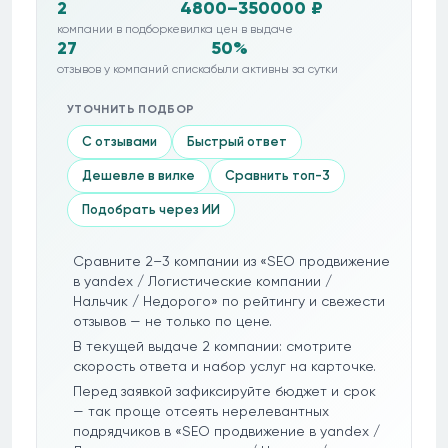
2
4800–350000 ₽
компании в подборке
вилка цен в выдаче
27
50%
отзывов у компаний списка
были активны за сутки
УТОЧНИТЬ ПОДБОР
С отзывами
Быстрый ответ
Дешевле в вилке
Сравнить топ-3
Подобрать через ИИ
Сравните 2–3 компании из «SEO продвижение
в yandex / Логистические компании /
Нальчик / Недорого» по рейтингу и свежести
отзывов — не только по цене.
В текущей выдаче 2 компании: смотрите
скорость ответа и набор услуг на карточке.
Перед заявкой зафиксируйте бюджет и срок
— так проще отсеять нерелевантных
подрядчиков в «SEO продвижение в yandex /