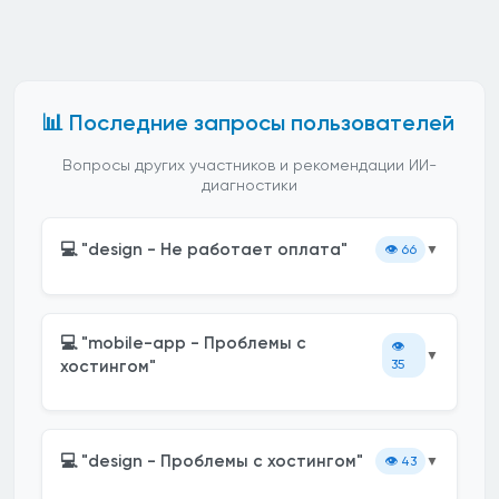
📊 Последние запросы пользователей
Вопросы других участников и рекомендации ИИ-
диагностики
💻 "design - Не работает оплата"
👁️
66
▼
💻 "mobile-app - Проблемы с
👁️
▼
хостингом"
35
💻 "design - Проблемы с хостингом"
👁️
43
▼