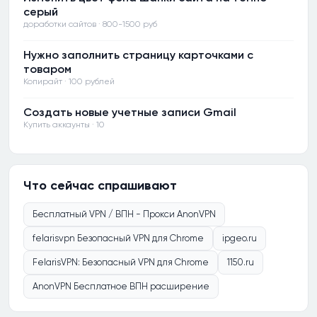
серый
доработки сайтов · 800-1500 руб
Нужно заполнить страницу карточками с
товаром
Копирайт · 100 рублей
Создать новые учетные записи Gmail
Купить аккаунты · 10
Что сейчас спрашивают
Бесплатный VPN / ВПН - Прокси AnonVPN
felarisvpn Безопасный VPN для Chrome
ipgeo.ru
FelarisVPN: Безопасный VPN для Chrome
1150.ru
AnonVPN Бесплатное ВПН расширение