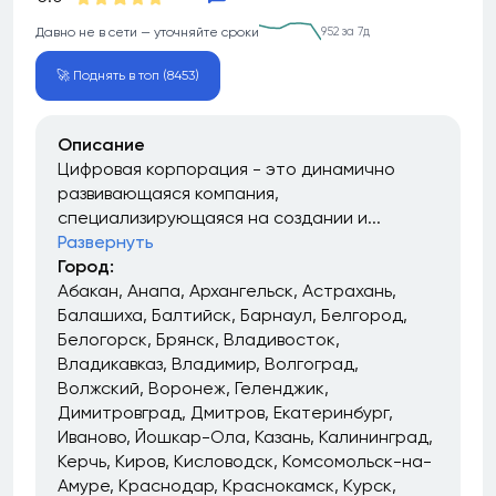
Давно не в сети — уточняйте сроки
952 за 7д
🚀 Поднять в топ (8453)
Описание
Цифровая корпорация - это динамично
развивающаяся компания,
специализирующаяся на создании и...
Развернуть
Город:
Абакан
Анапа
Архангельск
Астрахань
Балашиха
Балтийск
Барнаул
Белгород
Белогорск
Брянск
Владивосток
Владикавказ
Владимир
Волгоград
Волжский
Воронеж
Геленджик
Димитровград
Дмитров
Екатеринбург
Иваново
Йошкар-Ола
Казань
Калининград
Керчь
Киров
Кисловодск
Комсомольск-на-
Амуре
Краснодар
Краснокамск
Курск