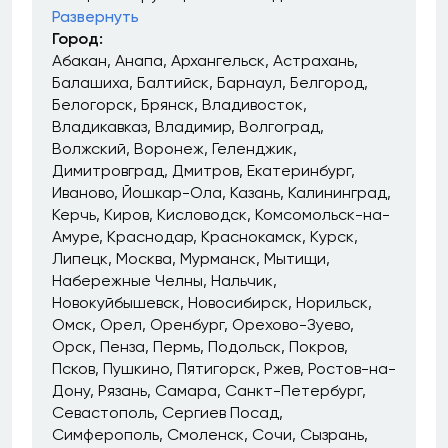
Развернуть
Город:
Абакан
Анапа
Архангельск
Астрахань
Балашиха
Балтийск
Барнаул
Белгород
Белогорск
Брянск
Владивосток
Владикавказ
Владимир
Волгоград
Волжский
Воронеж
Геленджик
Димитровград
Дмитров
Екатеринбург
Иваново
Йошкар-Ола
Казань
Калининград
Керчь
Киров
Кисловодск
Комсомольск-на-
Амуре
Краснодар
Краснокамск
Курск
Липецк
Москва
Мурманск
Мытищи
Набережные Челны
Нальчик
Новокуйбышевск
Новосибирск
Норильск
Омск
Орел
Оренбург
Орехово-Зуево
Орск
Пенза
Пермь
Подольск
Покров
Псков
Пушкино
Пятигорск
Ржев
Ростов-на-
Дону
Рязань
Самара
Санкт-Петербург
Севастополь
Сергиев Посад
Симферополь
Смоленск
Сочи
Сызрань