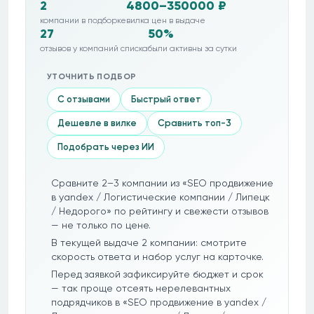
2
4800–350000 ₽
компании в подборке
вилка цен в выдаче
27
50%
отзывов у компаний списка
были активны за сутки
УТОЧНИТЬ ПОДБОР
С отзывами
Быстрый ответ
Дешевле в вилке
Сравнить топ-3
Подобрать через ИИ
Сравните 2–3 компании из «SEO продвижение
в yandex / Логистические компании / Липецк
/ Недорого» по рейтингу и свежести отзывов
— не только по цене.
В текущей выдаче 2 компании: смотрите
скорость ответа и набор услуг на карточке.
Перед заявкой зафиксируйте бюджет и срок
— так проще отсеять нерелевантных
подрядчиков в «SEO продвижение в yandex /