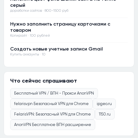
серый
доработки сайтов · 800-1500 руб
Нужно заполнить страницу карточками с
товаром
Копирайт · 100 рублей
Создать новые учетные записи Gmail
Купить аккаунты · 10
Что сейчас спрашивают
Бесплатный VPN / ВПН - Прокси AnonVPN
felarisvpn Безопасный VPN для Chrome
ipgeo.ru
FelarisVPN: Безопасный VPN для Chrome
1150.ru
AnonVPN Бесплатное ВПН расширение