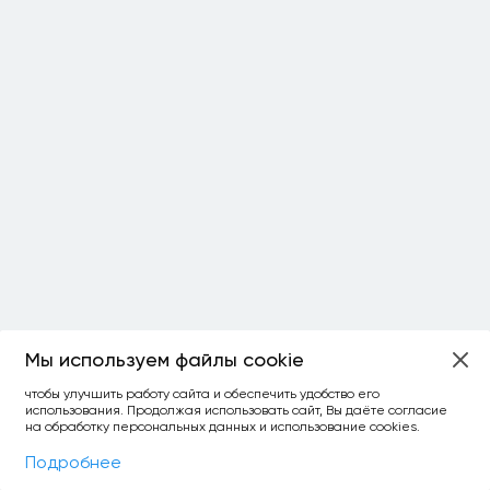
Мы используем файлы cookie
ОСТАЛОСЬ:
чтобы улучшить работу сайта и обеспечить удобство его
использования. Продолжая использовать сайт, Вы даёте согласие
уточнить фильтр
сравнить топ-3
спросить ИИ
на обработку персональных данных и использование cookies.
×
как выбирать
Фильтры
На карте
Подробнее