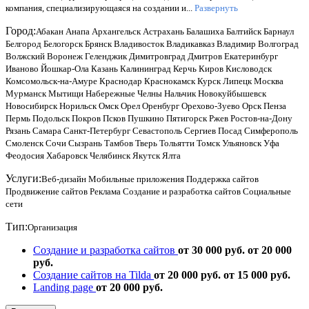
компания, специализирующаяся на создании и...
Развернуть
Город:
Абакан
Анапа
Архангельск
Астрахань
Балашиха
Балтийск
Барнаул
Белгород
Белогорск
Брянск
Владивосток
Владикавказ
Владимир
Волгоград
Волжский
Воронеж
Геленджик
Димитровград
Дмитров
Екатеринбург
Иваново
Йошкар-Ола
Казань
Калининград
Керчь
Киров
Кисловодск
Комсомольск-на-Амуре
Краснодар
Краснокамск
Курск
Липецк
Москва
Мурманск
Мытищи
Набережные Челны
Нальчик
Новокуйбышевск
Новосибирск
Норильск
Омск
Орел
Оренбург
Орехово-Зуево
Орск
Пенза
Пермь
Подольск
Покров
Псков
Пушкино
Пятигорск
Ржев
Ростов-на-Дону
Рязань
Самара
Санкт-Петербург
Севастополь
Сергиев Посад
Симферополь
Смоленск
Сочи
Сызрань
Тамбов
Тверь
Тольятти
Томск
Ульяновск
Уфа
Феодосия
Хабаровск
Челябинск
Якутск
Ялта
Услуги:
Веб-дизайн
Мобильные приложения
Поддержка сайтов
Продвижение сайтов
Реклама
Создание и разработка сайтов
Социальные
сети
Тип:
Организация
Создание и разработка сайтов
от 30 000 руб.
от 20 000
руб.
Создание сайтов на Tilda
от 20 000 руб.
от 15 000 руб.
Landing page
от 20 000 руб.