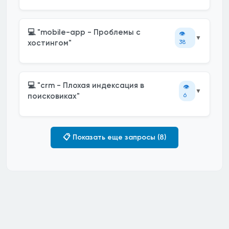
💻 "mobile-app - Проблемы с
👁️
▼
хостингом"
38
💻 "crm - Плохая индексация в
👁️
▼
поисковиках"
6
📋 Показать еще запросы (8)