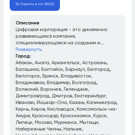
🚀 Поднять в топ (8453)
Описание
Цифровая корпорация - это динамично
развивающаяся компания,
специализирующаяся на создании и...
Развернуть
Город:
Абакан
Анапа
Архангельск
Астрахань
Балашиха
Балтийск
Барнаул
Белгород
Белогорск
Брянск
Владивосток
Владикавказ
Владимир
Волгоград
Волжский
Воронеж
Геленджик
Димитровград
Дмитров
Екатеринбург
Иваново
Йошкар-Ола
Казань
Калининград
Керчь
Киров
Кисловодск
Комсомольск-на-
Амуре
Краснодар
Краснокамск
Курск
Липецк
Москва
Мурманск
Мытищи
Набережные Челны
Нальчик