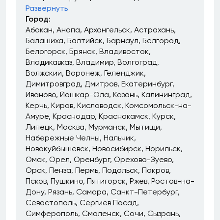
Развернуть
Город:
Абакан
Анапа
Архангельск
Астрахань
Балашиха
Балтийск
Барнаул
Белгород
Белогорск
Брянск
Владивосток
Владикавказ
Владимир
Волгоград
Волжский
Воронеж
Геленджик
Димитровград
Дмитров
Екатеринбург
Иваново
Йошкар-Ола
Казань
Калининград
Керчь
Киров
Кисловодск
Комсомольск-на-
Амуре
Краснодар
Краснокамск
Курск
Липецк
Москва
Мурманск
Мытищи
Набережные Челны
Нальчик
Новокуйбышевск
Новосибирск
Норильск
Омск
Орел
Оренбург
Орехово-Зуево
Орск
Пенза
Пермь
Подольск
Покров
Псков
Пушкино
Пятигорск
Ржев
Ростов-на-
Дону
Рязань
Самара
Санкт-Петербург
Севастополь
Сергиев Посад
Симферополь
Смоленск
Сочи
Сызрань