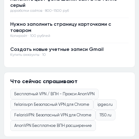
серый
доработки сайтов · 800-1500 руб
Нужно заполнить страницу карточками с
товаром
Копирайт · 100 рублей
Создать новые учетные записи Gmail
Купить аккаунты · 10
Что сейчас спрашивают
Бесплатный VPN / ВПН - Прокси AnonVPN
felarisvpn Безопасный VPN для Chrome
ipgeo.ru
FelarisVPN: Безопасный VPN для Chrome
1150.ru
AnonVPN Бесплатное ВПН расширение