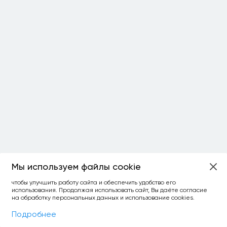
Мы используем файлы cookie
ОСТАЛОСЬ:
чтобы улучшить работу сайта и обеспечить удобство его
использования. Продолжая использовать сайт, Вы даёте согласие
уточнить фильтр
сравнить топ-3
спросить ИИ
на обработку персональных данных и использование cookies.
×
как выбирать
Фильтры
На карте
Подробнее