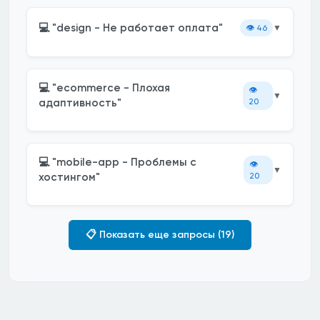
💻 "design - Не работает оплата"
👁️
46
▼
💻 "ecommerce - Плохая
👁️
▼
адаптивность"
20
💻 "mobile-app - Проблемы с
👁️
▼
хостингом"
20
📋 Показать еще запросы (19)