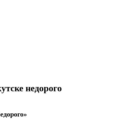
утске недорого
Недорого»