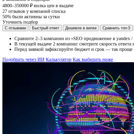
4800–350000 ₽
вилка цен в выдаче
27
отзывов у компаний списка
50%
были активны за сутки
Уточнить подбор
С отзывами
Быстрый ответ
Дешевле в вилке
Сравнить топ-3
Сравните 2–3 компании из «SEO продвижение в yandex / 
В текущей выдаче 2 компании: смотрите скорость ответа и
Перед заявкой зафиксируйте бюджет и срок — так проще 
Подобрать через ИИ
Калькулятор
Как выбирать ниже