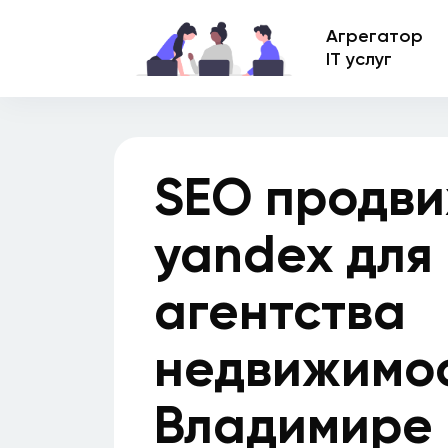
Агрегатор
IT услуг
SEO продви
yandex для
агентства
недвижимос
Владимире