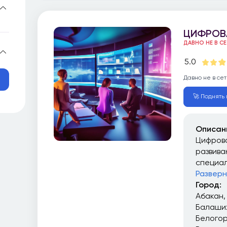
ЦИФРОВ
ДАВНО НЕ В С
5.0
Давно не в сет
🚀 Поднять в
Описан
Цифрова
развива
специал
Разверн
Город:
Абакан
Балаши
Белого