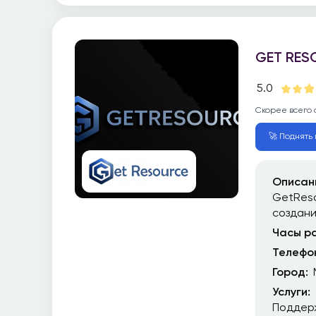
GET RES
5.0
Скорее всего 
🚀 Поднять 
Описан
GetReso
создан
Часы р
Телефо
Город:
Услуги:
Поддер