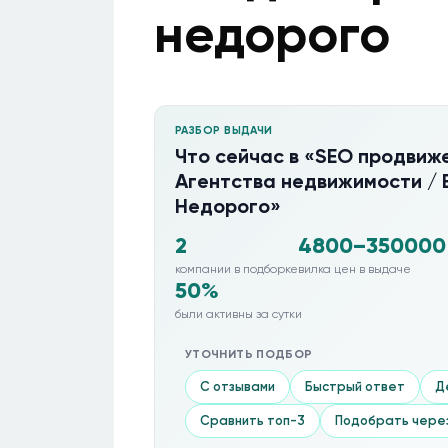
недорого
РАЗБОР ВЫДАЧИ
Что сейчас в «SEO продвиже
Агентства недвижимости / 
Недорого»
2
4800–350000
компании в подборке
вилка цен в выдаче
50%
были активны за сутки
УТОЧНИТЬ ПОДБОР
С отзывами
Быстрый ответ
Д
Сравнить топ-3
Подобрать чере