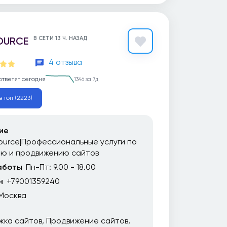
OURCE
В СЕТИ 13 Ч. НАЗАД
4 отзыва
ответят сегодня
1346 за 7д
в топ (2223)
ие
urce|Профессиональные услуги по
ию и продвижению сайтов
аботы
Пн-Пт: 9.00 - 18.00
н
+79001359240
Москва
жка сайтов
Продвижение сайтов