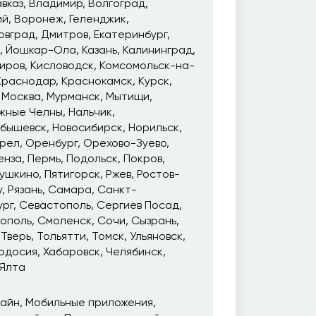
вказ
Владимир
Волгоград
ий
Воронеж
Геленджик
овград
Дмитров
Екатеринбург
Йошкар-Ола
Казань
Калининград
иров
Кисловодск
Комсомольск-на-
Краснодар
Краснокамск
Курск
Москва
Мурманск
Мытищи
жные Челны
Нальчик
йбышевск
Новосибирск
Норильск
рел
Оренбург
Орехово-Зуево
енза
Пермь
Подольск
Покров
ушкино
Пятигорск
Ржев
Ростов-
у
Рязань
Самара
Санкт-
ург
Севастополь
Сергиев Посад
ополь
Смоленск
Сочи
Сызрань
Тверь
Тольятти
Томск
Ульяновск
одосия
Хабаровск
Челябинск
Ялта
зайн
Мобильные приложения