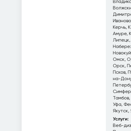
Владика
Волжск
Димитр
Иваново
Керчь
К
Амуре
Липецк
Набере
Новоку
Омск
О
Орск
П
Псков
П
на-Дон
Петерб
Симфер
Тамбов
Уфа
Фе
Якутск
Услуги:
Веб-ди