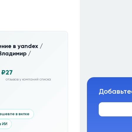
ние в yandex /
Владимир /
 ₽
27
отзывов у компаний списка
Добавьте
ешевле в вилке
з ИИ