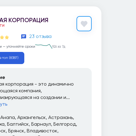
АЯ КОРПОРАЦИЯ
ЕТИ
23 отзыва
и — уточняйте сроки
926 за 7д
 топ (8387)
ие
я корпорация - это динамично
ющаяся компания,
изирующаяся на создании и...
уть
Анапа
Архангельск
Астрахань
ха
Балтийск
Барнаул
Белгород
рск
Брянск
Владивосток