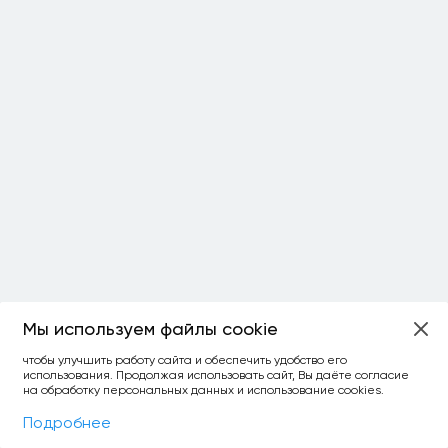
Мы используем файлы cookie
ОСТАЛОСЬ:
чтобы улучшить работу сайта и обеспечить удобство его
использования. Продолжая использовать сайт, Вы даёте согласие
уточнить фильтр
сравнить топ-3
спросить ИИ
на обработку персональных данных и использование cookies.
×
как выбирать
Фильтры
На карте
Подробнее