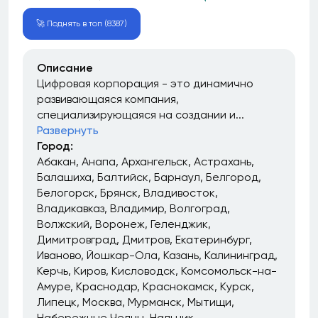
🚀 Поднять в топ (8387)
Описание
Цифровая корпорация - это динамично
развивающаяся компания,
специализирующаяся на создании и...
Развернуть
Город:
Абакан
Анапа
Архангельск
Астрахань
Балашиха
Балтийск
Барнаул
Белгород
Белогорск
Брянск
Владивосток
Владикавказ
Владимир
Волгоград
Волжский
Воронеж
Геленджик
Димитровград
Дмитров
Екатеринбург
Иваново
Йошкар-Ола
Казань
Калининград
Керчь
Киров
Кисловодск
Комсомольск-на-
Амуре
Краснодар
Краснокамск
Курск
Липецк
Москва
Мурманск
Мытищи
Набережные Челны
Нальчик