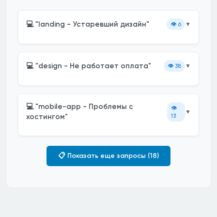
💻 "landing - Устаревший дизайн"
👁️
6
▼
💻 "design - Не работает оплата"
👁️
38
▼
💻 "mobile-app - Проблемы с
👁️
▼
хостингом"
13
📋 Показать еще запросы (18)