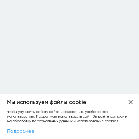
Мы используем файлы cookie
ОСТАЛОСЬ:
чтобы улучшить работу сайта и обеспечить удобство его
использования. Продолжая использовать сайт, Вы даёте согласие
уточнить фильтр
сравнить топ-3
спросить ИИ
на обработку персональных данных и использование cookies.
×
как выбирать
Фильтры
На карте
Подробнее