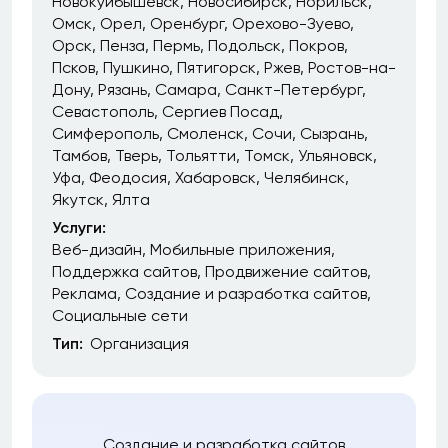
Новокуйбышевск
Новосибирск
Норильск
Омск
Орел
Оренбург
Орехово-Зуево
Орск
Пенза
Пермь
Подольск
Покров
Псков
Пушкино
Пятигорск
Ржев
Ростов-на-
Дону
Рязань
Самара
Санкт-Петербург
Севастополь
Сергиев Посад
Симферополь
Смоленск
Сочи
Сызрань
Тамбов
Тверь
Тольятти
Томск
Ульяновск
Уфа
Феодосия
Хабаровск
Челябинск
Якутск
Ялта
Услуги:
Веб-дизайн
Мобильные приложения
Поддержка сайтов
Продвижение сайтов
Реклама
Создание и разработка сайтов
Социальные сети
Тип:
Организация
Создание и разработка сайтов