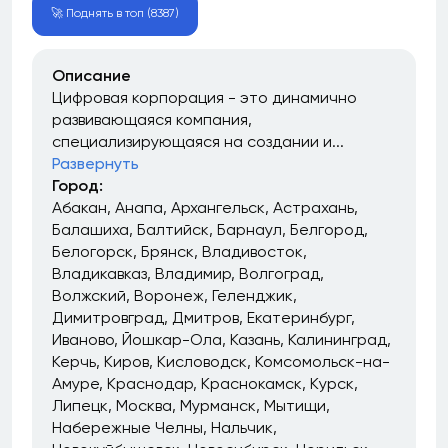
🚀 Поднять в топ (8387)
Описание
Цифровая корпорация - это динамично
развивающаяся компания,
специализирующаяся на создании и...
Развернуть
Город:
Абакан
Анапа
Архангельск
Астрахань
Балашиха
Балтийск
Барнаул
Белгород
Белогорск
Брянск
Владивосток
Владикавказ
Владимир
Волгоград
Волжский
Воронеж
Геленджик
Димитровград
Дмитров
Екатеринбург
Иваново
Йошкар-Ола
Казань
Калининград
Керчь
Киров
Кисловодск
Комсомольск-на-
Амуре
Краснодар
Краснокамск
Курск
Липецк
Москва
Мурманск
Мытищи
Набережные Челны
Нальчик