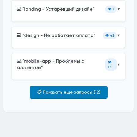
💻 "landing - Устаревший дизайн"
👁️
7
▼
💻 "design - Не работает оплата"
👁️
42
▼
💻 "mobile-app - Проблемы с
👁️
▼
хостингом"
17
📋 Показать еще запросы (12)