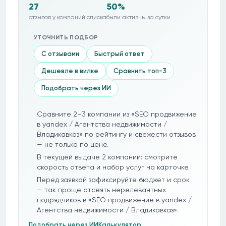
27
50%
отзывов у компаний списка
были активны за сутки
УТОЧНИТЬ ПОДБОР
С отзывами
Быстрый ответ
Дешевле в вилке
Сравнить топ-3
Подобрать через ИИ
Сравните 2–3 компании из «SEO продвижение
в yandex / Агентства недвижимости /
Владикавказ» по рейтингу и свежести отзывов
— не только по цене.
В текущей выдаче 2 компании: смотрите
скорость ответа и набор услуг на карточке.
Перед заявкой зафиксируйте бюджет и срок
— так проще отсеять нерелевантных
подрядчиков в «SEO продвижение в yandex /
Агентства недвижимости / Владикавказ».
Подобрать через ИИ
Калькулятор