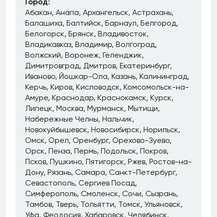
Город:
Абакан
Анапа
Архангельск
Астрахань
Балашиха
Балтийск
Барнаул
Белгород
Белогорск
Брянск
Владивосток
Владикавказ
Владимир
Волгоград
Волжский
Воронеж
Геленджик
Димитровград
Дмитров
Екатеринбург
Иваново
Йошкар-Ола
Казань
Калининград
Керчь
Киров
Кисловодск
Комсомольск-на-
Амуре
Краснодар
Краснокамск
Курск
Липецк
Москва
Мурманск
Мытищи
Набережные Челны
Нальчик
Новокуйбышевск
Новосибирск
Норильск
Омск
Орел
Оренбург
Орехово-Зуево
Орск
Пенза
Пермь
Подольск
Покров
Псков
Пушкино
Пятигорск
Ржев
Ростов-на-
Дону
Рязань
Самара
Санкт-Петербург
Севастополь
Сергиев Посад
Симферополь
Смоленск
Сочи
Сызрань
Тамбов
Тверь
Тольятти
Томск
Ульяновск
Уфа
Феодосия
Хабаровск
Челябинск