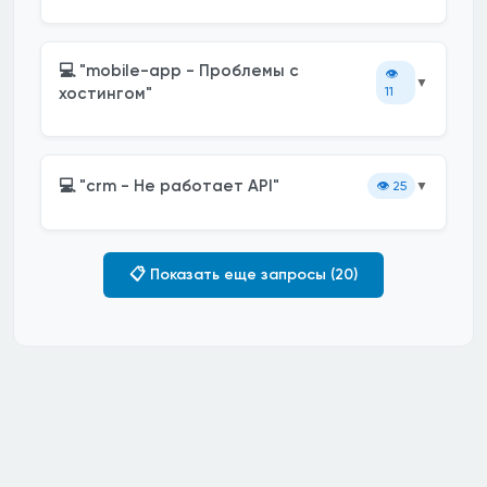
💻 "mobile-app - Проблемы с
👁️
▼
хостингом"
11
💻 "crm - Не работает API"
👁️
25
▼
📋 Показать еще запросы (20)