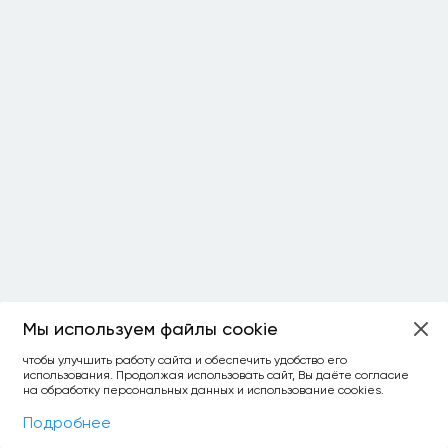
Мы используем файлы cookie
ОСТАЛОСЬ:
чтобы улучшить работу сайта и обеспечить удобство его
использования. Продолжая использовать сайт, Вы даёте согласие
уточнить фильтр
сравнить топ-3
спросить ИИ
на обработку персональных данных и использование cookies.
×
как выбирать
Фильтры
На карте
Подробнее