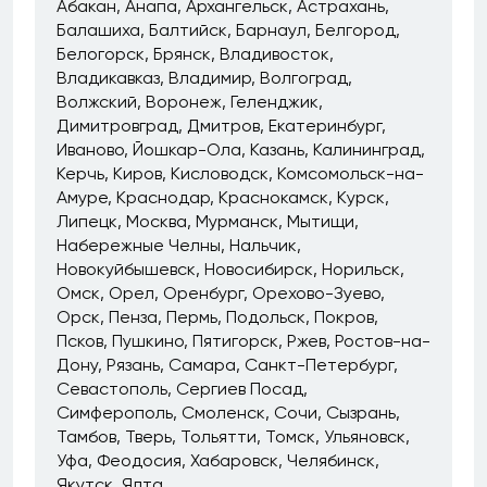
Абакан
Анапа
Архангельск
Астрахань
Балашиха
Балтийск
Барнаул
Белгород
Белогорск
Брянск
Владивосток
Владикавказ
Владимир
Волгоград
Волжский
Воронеж
Геленджик
Димитровград
Дмитров
Екатеринбург
Иваново
Йошкар-Ола
Казань
Калининград
Керчь
Киров
Кисловодск
Комсомольск-на-
Амуре
Краснодар
Краснокамск
Курск
Липецк
Москва
Мурманск
Мытищи
Набережные Челны
Нальчик
Новокуйбышевск
Новосибирск
Норильск
Омск
Орел
Оренбург
Орехово-Зуево
Орск
Пенза
Пермь
Подольск
Покров
Псков
Пушкино
Пятигорск
Ржев
Ростов-на-
Дону
Рязань
Самара
Санкт-Петербург
Севастополь
Сергиев Посад
Симферополь
Смоленск
Сочи
Сызрань
Тамбов
Тверь
Тольятти
Томск
Ульяновск
Уфа
Феодосия
Хабаровск
Челябинск
Якутск
Ялта