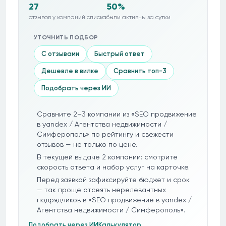
27
50%
отзывов у компаний списка
были активны за сутки
УТОЧНИТЬ ПОДБОР
С отзывами
Быстрый ответ
Дешевле в вилке
Сравнить топ-3
Подобрать через ИИ
Сравните 2–3 компании из «SEO продвижение
в yandex / Агентства недвижимости /
Симферополь» по рейтингу и свежести
отзывов — не только по цене.
В текущей выдаче 2 компании: смотрите
скорость ответа и набор услуг на карточке.
Перед заявкой зафиксируйте бюджет и срок
— так проще отсеять нерелевантных
подрядчиков в «SEO продвижение в yandex /
Агентства недвижимости / Симферополь».
Подобрать через ИИ
Калькулятор