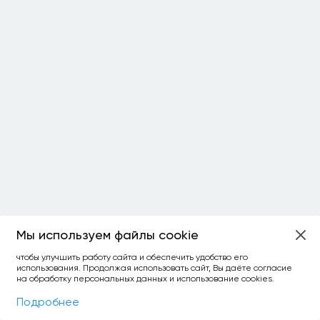
Мы используем файлы cookie
ОСТАЛОСЬ:
чтобы улучшить работу сайта и обеспечить удобство его
использования. Продолжая использовать сайт, Вы даёте согласие
уточнить фильтр
сравнить топ-3
спросить ИИ
на обработку персональных данных и использование cookies.
×
как выбирать
Фильтры
На карте
Подробнее