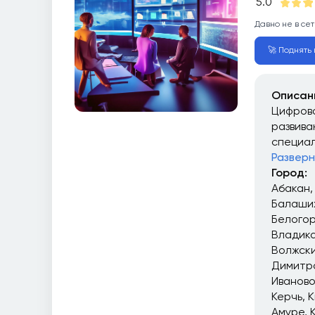
5.0
Давно не в сет
🚀 Поднять в
Описан
Цифрова
развива
специал
Разверн
Город:
Абакан
Балаши
Белого
Владика
Волжск
Димитр
Иваново
Керчь
К
Амуре