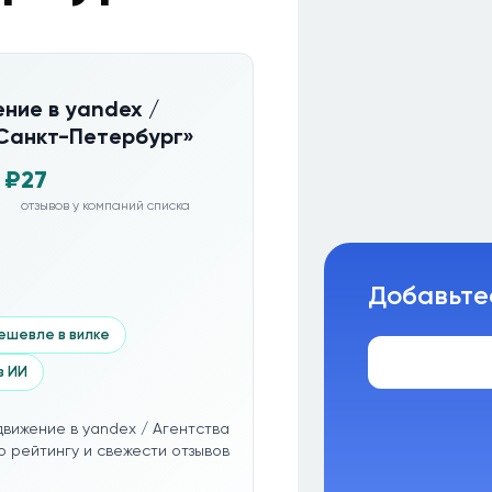
ние в yandex /
 Санкт-Петербург»
 ₽
27
отзывов у компаний списка
Добавьте
ешевле в вилке
з ИИ
вижение в yandex / Агентства
 рейтингу и свежести отзывов