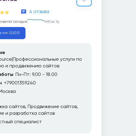
4 отзыва
ответят сегодня
1493 за 7д
в топ (2203)
ие
urce|Профессиональные услуги по
ию и продвижению сайтов
аботы
Пн-Пт: 9.00 - 18.00
н
+79001359240
Москва
жка сайтов
Продвижение сайтов
е и разработка сайтов
стный специалист