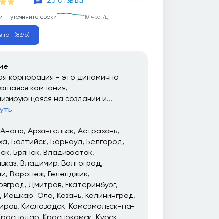
23 отзыва
и — уточняйте сроки
1014 за 7д
 топ (8376)
ие
я корпорация - это динамично
ющаяся компания,
изирующаяся на создании и...
уть
Анапа
Архангельск
Астрахань
ха
Балтийск
Барнаул
Белгород
рск
Брянск
Владивосток
вказ
Владимир
Волгоград
ий
Воронеж
Геленджик
овград
Дмитров
Екатеринбург
Йошкар-Ола
Казань
Калининград
иров
Кисловодск
Комсомольск-на-
Краснодар
Краснокамск
Курск