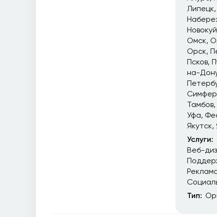
Липецк
Набере
Новоку
Омск
О
Орск
П
Псков
П
на-Дон
Петерб
Симфер
Тамбов
Уфа
Фе
Якутск
Услуги:
Веб-ди
Поддер
Реклам
Социал
Тип:
Ор