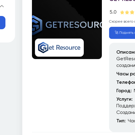
5.0
Скорее всего 
🚀 Поднять 
Описан
GetReso
создан
Часы р
Телефо
Город:
Услуги:
Поддер
Создани
Тип:
Ча