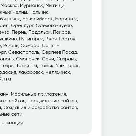
Москва
Мурманск
Мытищи
жные Челны
Нальчик
йбышевск
Новосибирск
Норильск
рел
Оренбург
Орехово-Зуево
енза
Пермь
Подольск
Покров
ушкино
Пятигорск
Ржев
Ростов-
у
Рязань
Самара
Санкт-
ург
Севастополь
Сергиев Посад
ополь
Смоленск
Сочи
Сызрань
Тверь
Тольятти
Томск
Ульяновск
одосия
Хабаровск
Челябинск
Ялта
зайн
Мобильные приложения
жка сайтов
Продвижение сайтов
а
Создание и разработка сайтов
ьные сети
ганизация