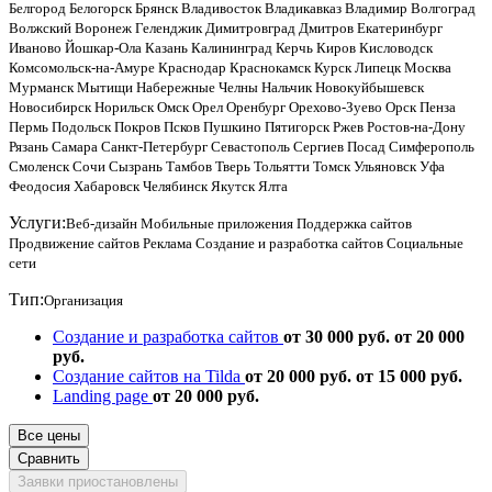
Белгород
Белогорск
Брянск
Владивосток
Владикавказ
Владимир
Волгоград
Волжский
Воронеж
Геленджик
Димитровград
Дмитров
Екатеринбург
Иваново
Йошкар-Ола
Казань
Калининград
Керчь
Киров
Кисловодск
Комсомольск-на-Амуре
Краснодар
Краснокамск
Курск
Липецк
Москва
Мурманск
Мытищи
Набережные Челны
Нальчик
Новокуйбышевск
Новосибирск
Норильск
Омск
Орел
Оренбург
Орехово-Зуево
Орск
Пенза
Пермь
Подольск
Покров
Псков
Пушкино
Пятигорск
Ржев
Ростов-на-Дону
Рязань
Самара
Санкт-Петербург
Севастополь
Сергиев Посад
Симферополь
Смоленск
Сочи
Сызрань
Тамбов
Тверь
Тольятти
Томск
Ульяновск
Уфа
Феодосия
Хабаровск
Челябинск
Якутск
Ялта
Услуги:
Веб-дизайн
Мобильные приложения
Поддержка сайтов
Продвижение сайтов
Реклама
Создание и разработка сайтов
Социальные
сети
Тип:
Организация
Создание и разработка сайтов
от 30 000 руб.
от 20 000
руб.
Создание сайтов на Tilda
от 20 000 руб.
от 15 000 руб.
Landing page
от 20 000 руб.
Все цены
Сравнить
Заявки приостановлены