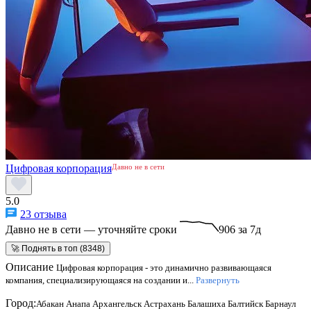
Цифровая корпорация
Давно не в сети
5.0
23 отзыва
Давно не в сети — уточняйте сроки
906 за 7д
🚀 Поднять в топ (8348)
Описание
Цифровая корпорация - это динамично развивающаяся
компания, специализирующаяся на создании и...
Развернуть
Город:
Абакан
Анапа
Архангельск
Астрахань
Балашиха
Балтийск
Барнаул