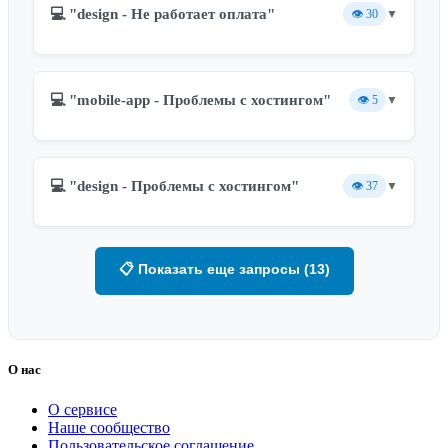
💻 "design - Не работает оплата"
👁️
30
▼
💻 "mobile-app - Проблемы с хостингом"
👁️
5
▼
💻 "design - Проблемы с хостингом"
👁️
37
▼
📋 Показать еще запросы (13)
О нас
О сервисе
Наше сообщество
Пользовательское соглашение