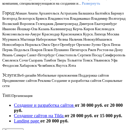
компания, специализирующаяся на создании и...
Развернуть
Город:
Абакан
Анапа
Архангельск
Астрахань
Балашиха
Балтийск
Барнаул
Белгород
Белогорск
Брянск
Владивосток
Владикавказ
Владимир
Волгоград
Волжский
Воронеж
Геленджик
Димитровград
Дмитров
Екатеринбург
Иваново
Йошкар-Ола
Казань
Калининград
Керчь
Киров
Кисловодск
Комсомольск-на-Амуре
Краснодар
Краснокамск
Курск
Липецк
Москва
Мурманск
Мытищи
Набережные Челны
Нальчик
Новокуйбышевск
Новосибирск
Норильск
Омск
Орел
Оренбург
Орехово-Зуево
Орск
Пенза
Пермь
Подольск
Покров
Псков
Пушкино
Пятигорск
Ржев
Ростов-на-Дону
Рязань
Самара
Санкт-Петербург
Севастополь
Сергиев Посад
Симферополь
Смоленск
Сочи
Сызрань
Тамбов
Тверь
Тольятти
Томск
Ульяновск
Уфа
Феодосия
Хабаровск
Челябинск
Якутск
Ялта
Услуги:
Веб-дизайн
Мобильные приложения
Поддержка сайтов
Продвижение сайтов
Реклама
Создание и разработка сайтов
Социальные
сети
Тип:
Организация
Создание и разработка сайтов
от 30 000 руб.
от 20 000
руб.
Создание сайтов на Tilda
от 20 000 руб.
от 15 000 руб.
Landing page
от 20 000 руб.