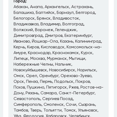
Город:
Абакан
Анапа
Архангельск
Астрахань
Балашиха
Балтийск
Барнаул
Белгород
Белогорск
Брянск
Владивосток
Владикавказ
Владимир
Волгоград
Волжский
Воронеж
Геленджик
Димитровград
Дмитров
Екатеринбург
Иваново
Йошкар-Ола
Казань
Калининград
Керчь
Киров
Кисловодск
Комсомольск-на-
Амуре
Краснодар
Краснокамск
Курск
Липецк
Москва
Мурманск
Мытищи
Набережные Челны
Нальчик
Новокуйбышевск
Новосибирск
Норильск
Омск
Орел
Оренбург
Орехово-Зуево
Орск
Пенза
Пермь
Подольск
Покров
Псков
Пушкино
Пятигорск
Ржев
Ростов-на-
Дону
Рязань
Самара
Санкт-Петербург
Севастополь
Сергиев Посад
Симферополь
Смоленск
Сочи
Сызрань
Тамбов
Тверь
Тольятти
Томск
Ульяновск
Уфа
Феодосия
Хабаровск
Челябинск