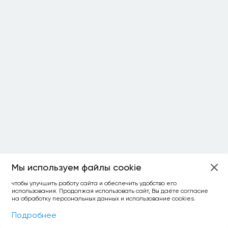
Мы используем файлы cookie
ОСТАЛОСЬ:
чтобы улучшить работу сайта и обеспечить удобство его
использования. Продолжая использовать сайт, Вы даёте согласие
уточнить фильтр
сравнить топ-3
спросить ИИ
на обработку персональных данных и использование cookies.
×
как выбирать
Фильтры
На карте
Подробнее