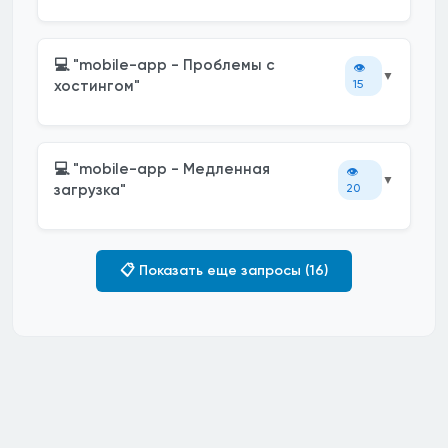
💻 "mobile-app - Проблемы с
👁️
▼
хостингом"
15
💻 "mobile-app - Медленная
👁️
▼
загрузка"
20
📋 Показать еще запросы (16)