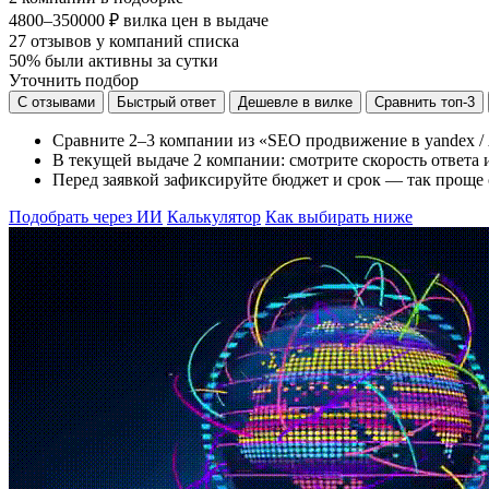
4800–350000 ₽
вилка цен в выдаче
27
отзывов у компаний списка
50%
были активны за сутки
Уточнить подбор
С отзывами
Быстрый ответ
Дешевле в вилке
Сравнить топ-3
Сравните 2–3 компании из «SEO продвижение в yandex / 
В текущей выдаче 2 компании: смотрите скорость ответа и
Перед заявкой зафиксируйте бюджет и срок — так проще 
Подобрать через ИИ
Калькулятор
Как выбирать ниже