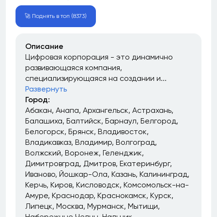
🚀 Поднять в топ (8373)
Описание
Цифровая корпорация - это динамично
развивающаяся компания,
специализирующаяся на создании и...
Развернуть
Город:
Абакан
Анапа
Архангельск
Астрахань
Балашиха
Балтийск
Барнаул
Белгород
Белогорск
Брянск
Владивосток
Владикавказ
Владимир
Волгоград
Волжский
Воронеж
Геленджик
Димитровград
Дмитров
Екатеринбург
Иваново
Йошкар-Ола
Казань
Калининград
Керчь
Киров
Кисловодск
Комсомольск-на-
Амуре
Краснодар
Краснокамск
Курск
Липецк
Москва
Мурманск
Мытищи
Набережные Челны
Нальчик