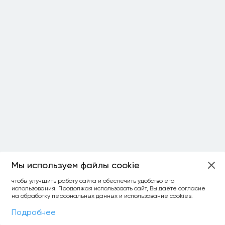
Мы используем файлы cookie
ОСТАЛОСЬ:
чтобы улучшить работу сайта и обеспечить удобство его
использования. Продолжая использовать сайт, Вы даёте согласие
уточнить фильтр
сравнить топ-3
спросить ИИ
на обработку персональных данных и использование cookies.
×
как выбирать
Фильтры
На карте
Подробнее