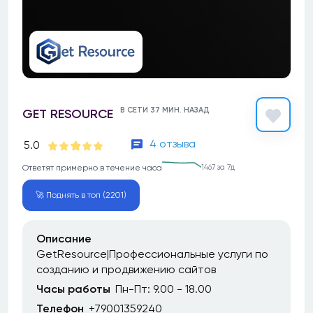
В СЕТИ 37 МИН. НАЗАД
GET RESOURCE
4 отзыва
5.0
Ответят примерно в течение часа
1467 за 7д
🚀 Поднять в топ (2201)
Описание
GetResource|Профессиональные услуги по
созданию и продвижению сайтов
Часы работы
Пн-Пт: 9.00 - 18.00
Телефон
+79001359240