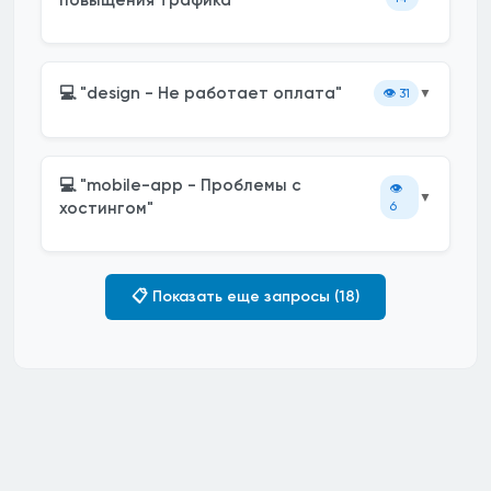
повыщения трафика"
💻 "design - Не работает оплата"
👁️
31
▼
💻 "mobile-app - Проблемы с
👁️
▼
хостингом"
6
📋 Показать еще запросы (18)