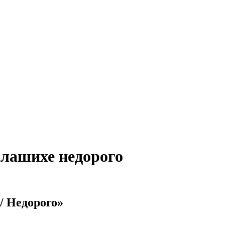
алашихе недорого
/ Недорого»