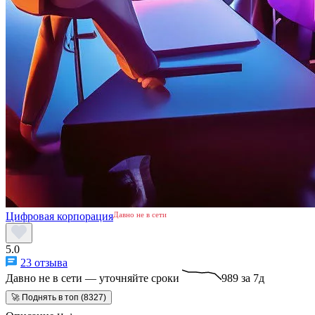
Цифровая корпорация
Давно не в сети
5.0
23 отзыва
Давно не в сети — уточняйте сроки
989 за 7д
🚀 Поднять в топ (8327)