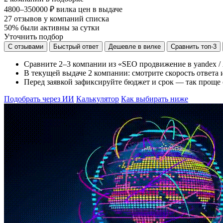
4800–350000 ₽
вилка цен в выдаче
27
отзывов у компаний списка
50%
были активны за сутки
Уточнить подбор
С отзывами
Быстрый ответ
Дешевле в вилке
Сравнить топ-3
Сравните 2–3 компании из «SEO продвижение в yandex / 
В текущей выдаче 2 компании: смотрите скорость ответа и
Перед заявкой зафиксируйте бюджет и срок — так проще 
Подобрать через ИИ
Калькулятор
Как выбирать ниже