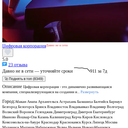
Цифровая корпорация
Давно не в сети
5.0
23 отзыва
Давно не в сети — уточняйте сроки
911 за 7д
🚀 Поднять в топ (8349)
Описание
Цифровая корпорация - это динамично развивающаяся
компания, специализирующаяся на создании и...
Развернуть
Город:
Абакан
Анапа
Архангельск
Астрахань
Балашиха
Балтийск
Барнаул
Белгород
Белогорск
Брянск
Владивосток
Владикавказ
Владимир
Волгоград
Волжский
Воронеж
Геленджик
Димитровград
Дмитров
Екатеринбург
Иваново
Йошкар-Ола
Казань
Калининград
Керчь
Киров
Кисловодск
Комсомольск-на-Амуре
Краснодар
Краснокамск
Курск
Липецк
Москва
Мурманск
Мытищи
Набережные Челны
Нальчик
Новокуйбышевск