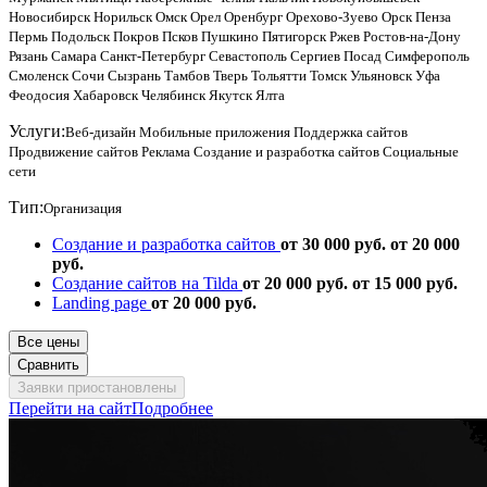
Новосибирск
Норильск
Омск
Орел
Оренбург
Орехово-Зуево
Орск
Пенза
Пермь
Подольск
Покров
Псков
Пушкино
Пятигорск
Ржев
Ростов-на-Дону
Рязань
Самара
Санкт-Петербург
Севастополь
Сергиев Посад
Симферополь
Смоленск
Сочи
Сызрань
Тамбов
Тверь
Тольятти
Томск
Ульяновск
Уфа
Феодосия
Хабаровск
Челябинск
Якутск
Ялта
Услуги:
Веб-дизайн
Мобильные приложения
Поддержка сайтов
Продвижение сайтов
Реклама
Создание и разработка сайтов
Социальные
сети
Тип:
Организация
Создание и разработка сайтов
от 30 000 руб.
от 20 000
руб.
Создание сайтов на Tilda
от 20 000 руб.
от 15 000 руб.
Landing page
от 20 000 руб.
Все цены
Сравнить
Заявки приостановлены
Перейти на сайт
Подробнее