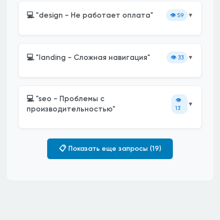
💻 "design - Не работает оплата"
👁️
59
▼
💻 "landing - Сложная навигация"
👁️
33
▼
💻 "seo - Проблемы с
👁️
▼
производительностью"
13
📋 Показать еще запросы (19)