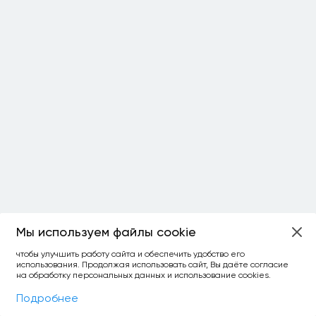
Мы используем файлы cookie
ОСТАЛОСЬ:
чтобы улучшить работу сайта и обеспечить удобство его
использования. Продолжая использовать сайт, Вы даёте согласие
уточнить фильтр
сравнить топ-3
спросить ИИ
на обработку персональных данных и использование cookies.
×
как выбирать
Фильтры
На карте
Подробнее