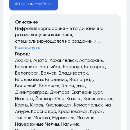
🚀 Поднять в топ (8426)
Описание
Цифровая корпорация - это динамично
развивающаяся компания,
специализирующаяся на создании и...
Развернуть
Город:
Абакан
Анапа
Архангельск
Астрахань
Балашиха
Балтийск
Барнаул
Белгород
Белогорск
Брянск
Владивосток
Владикавказ
Владимир
Волгоград
Волжский
Воронеж
Геленджик
Димитровград
Дмитров
Екатеринбург
Иваново
Йошкар-Ола
Казань
Калининград
Керчь
Киров
Кисловодск
Комсомольск-на-
Амуре
Краснодар
Краснокамск
Курск
Липецк
Москва
Мурманск
Мытищи
Набережные Челны
Нальчик