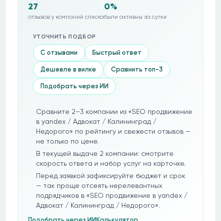
27
0%
отзывов у компаний списка
были активны за сутки
УТОЧНИТЬ ПОДБОР
С отзывами
Быстрый ответ
Дешевле в вилке
Сравнить топ-3
Подобрать через ИИ
Сравните 2–3 компании из «SEO продвижение
в yandex / Адвокат / Калининград /
Недорого» по рейтингу и свежести отзывов —
не только по цене.
В текущей выдаче 2 компании: смотрите
скорость ответа и набор услуг на карточке.
Перед заявкой зафиксируйте бюджет и срок
— так проще отсеять нерелевантных
подрядчиков в «SEO продвижение в yandex /
Адвокат / Калининград / Недорого».
Подобрать через ИИ
Калькулятор