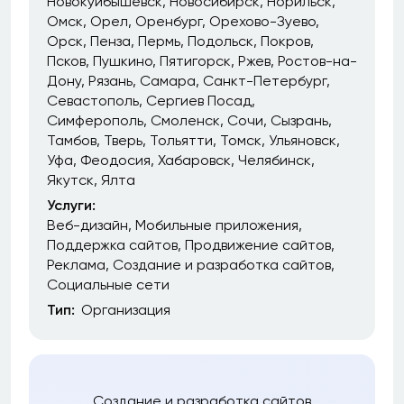
Новокуйбышевск
Новосибирск
Норильск
Омск
Орел
Оренбург
Орехово-Зуево
Орск
Пенза
Пермь
Подольск
Покров
Псков
Пушкино
Пятигорск
Ржев
Ростов-на-
Дону
Рязань
Самара
Санкт-Петербург
Севастополь
Сергиев Посад
Симферополь
Смоленск
Сочи
Сызрань
Тамбов
Тверь
Тольятти
Томск
Ульяновск
Уфа
Феодосия
Хабаровск
Челябинск
Якутск
Ялта
Услуги:
Веб-дизайн
Мобильные приложения
Поддержка сайтов
Продвижение сайтов
Реклама
Создание и разработка сайтов
Социальные сети
Тип:
Организация
Создание и разработка сайтов