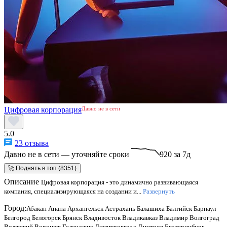
Цифровая корпорация
Давно не в сети
5.0
23 отзыва
Давно не в сети — уточняйте сроки
920 за 7д
🚀 Поднять в топ (8351)
Описание
Цифровая корпорация - это динамично развивающаяся
компания, специализирующаяся на создании и...
Развернуть
Город:
Абакан
Анапа
Архангельск
Астрахань
Балашиха
Балтийск
Барнаул
Белгород
Белогорск
Брянск
Владивосток
Владикавказ
Владимир
Волгоград
Волжский
Воронеж
Геленджик
Димитровград
Дмитров
Екатеринбург