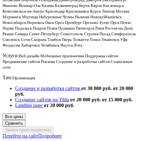
Иваново
Йошкар-Ола
Казань
Калининград
Керчь
Киров
Кисловодск
Комсомольск-на-Амуре
Краснодар
Краснокамск
Курск
Липецк
Москва
Мурманск
Мытищи
Набережные Челны
Нальчик
Новокуйбышевск
Новосибирск
Норильск
Омск
Орел
Оренбург
Орехово-Зуево
Орск
Пенза
Пермь
Подольск
Покров
Псков
Пушкино
Пятигорск
Ржев
Ростов-на-Дону
Рязань
Самара
Санкт-Петербург
Севастополь
Сергиев Посад
Симферополь
Смоленск
Сочи
Сызрань
Тамбов
Тверь
Тольятти
Томск
Ульяновск
Уфа
Феодосия
Хабаровск
Челябинск
Якутск
Ялта
Услуги:
Веб-дизайн
Мобильные приложения
Поддержка сайтов
Продвижение сайтов
Реклама
Создание и разработка сайтов
Социальные
сети
Тип:
Организация
Создание и разработка сайтов
от 30 000 руб.
от 20 000
руб.
Создание сайтов на Tilda
от 20 000 руб.
от 15 000 руб.
Landing page
от 20 000 руб.
Все цены
Сравнить
Заявки приостановлены
Перейти на сайт
Подробнее