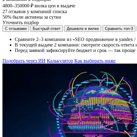
4800–350000 ₽
вилка цен в выдаче
27
отзывов у компаний списка
50%
были активны за сутки
Уточнить подбор
С отзывами
Быстрый ответ
Дешевле в вилке
Сравнить топ-3
Сравните 2–3 компании из «SEO продвижение в yandex / 
В текущей выдаче 2 компании: смотрите скорость ответа и
Перед заявкой зафиксируйте бюджет и срок — так проще 
Подобрать через ИИ
Калькулятор
Как выбирать ниже