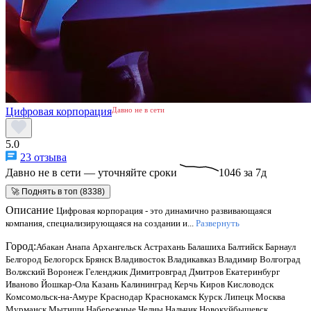
Цифровая корпорация
Давно не в сети
5.0
23 отзыва
Давно не в сети — уточняйте сроки
1046 за 7д
🚀 Поднять в топ (8338)
Описание
Цифровая корпорация - это динамично развивающаяся
компания, специализирующаяся на создании и...
Развернуть
Город:
Абакан
Анапа
Архангельск
Астрахань
Балашиха
Балтийск
Барнаул
Белгород
Белогорск
Брянск
Владивосток
Владикавказ
Владимир
Волгоград
Волжский
Воронеж
Геленджик
Димитровград
Дмитров
Екатеринбург
Иваново
Йошкар-Ола
Казань
Калининград
Керчь
Киров
Кисловодск
Комсомольск-на-Амуре
Краснодар
Краснокамск
Курск
Липецк
Москва
Мурманск
Мытищи
Набережные Челны
Нальчик
Новокуйбышевск