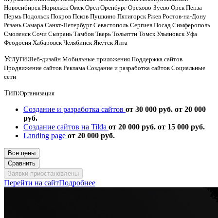
Новосибирск
Норильск
Омск
Орел
Оренбург
Орехово-Зуево
Орск
Пенза
Пермь
Подольск
Покров
Псков
Пушкино
Пятигорск
Ржев
Ростов-на-Дону
Рязань
Самара
Санкт-Петербург
Севастополь
Сергиев Посад
Симферополь
Смоленск
Сочи
Сызрань
Тамбов
Тверь
Тольятти
Томск
Ульяновск
Уфа
Феодосия
Хабаровск
Челябинск
Якутск
Ялта
Услуги:
Веб-дизайн
Мобильные приложения
Поддержка сайтов
Продвижение сайтов
Реклама
Создание и разработка сайтов
Социальные
сети
Тип:
Организация
Создание и разработка сайтов
от 30 000 руб.
от 20 000
руб.
Создание сайтов на Tilda
от 20 000 руб.
от 15 000 руб.
Landing page
от 20 000 руб.
Все цены
Сравнить
Заявки приостановлены
Перейти на сайт
Подробнее