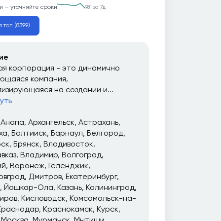
и — уточняйте сроки
981 за 7д
 топ (8399)
ие
я корпорация - это динамично
ющаяся компания,
изирующаяся на создании и...
уть
Анапа
Архангельск
Астрахань
ха
Балтийск
Барнаул
Белгород
рск
Брянск
Владивосток
вказ
Владимир
Волгоград
ий
Воронеж
Геленджик
овград
Дмитров
Екатеринбург
Йошкар-Ола
Казань
Калининград
иров
Кисловодск
Комсомольск-на-
Краснодар
Краснокамск
Курск
Москва
Мурманск
Мытищи