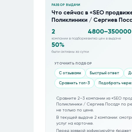
РАЗБОР ВЫДАЧИ
Что сейчас в «SEO продвиже
Поликлиники / Сергиев Пос
2
4800–350000
компании в подборке
вилка цен в выдаче
50%
были активны за сутки
УТОЧНИТЬ ПОДБОР
С отзывами
Быстрый ответ
Д
Сравнить топ-3
Подобрать чере
Сравните 2–3 компании из «SEO про
Поликлиники / Сергиев Посад» по ре
не только по цене.
В текущей выдаче 2 компании: смотр
услуг на карточке.
Перед заявкой зафиксируйте бюджет 