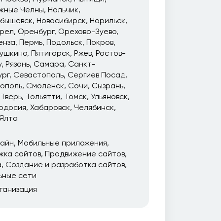
жные Челны
Нальчик
йбышевск
Новосибирск
Норильск
рел
Оренбург
Орехово-Зуево
енза
Пермь
Подольск
Покров
ушкино
Пятигорск
Ржев
Ростов-
у
Рязань
Самара
Санкт-
ург
Севастополь
Сергиев Посад
ополь
Смоленск
Сочи
Сызрань
Тверь
Тольятти
Томск
Ульяновск
одосия
Хабаровск
Челябинск
Ялта
зайн
Мобильные приложения
жка сайтов
Продвижение сайтов
а
Создание и разработка сайтов
ьные сети
ганизация