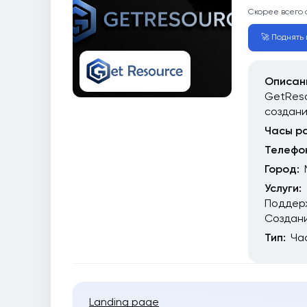
Скорее всего 
🚀 Поднять 
Описан
GetReso
создан
Часы р
Телефо
Город:
Услуги:
Поддер
Создани
Тип:
Ча
Landing page