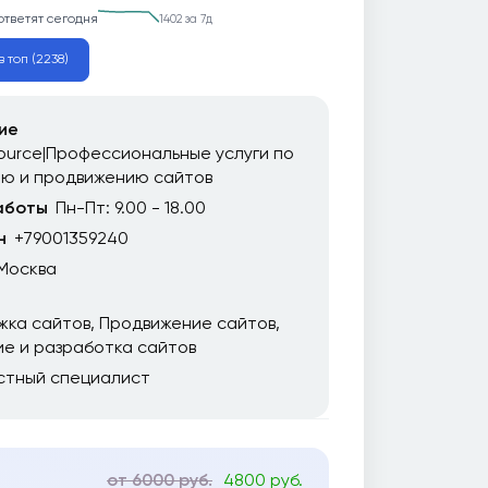
ответят сегодня
1402 за 7д
в топ (2238)
ие
urce|Профессиональные услуги по
ию и продвижению сайтов
аботы
Пн-Пт: 9.00 - 18.00
н
+79001359240
Москва
жка сайтов
Продвижение сайтов
е и разработка сайтов
стный специалист
от 6000 руб.
4800 руб.