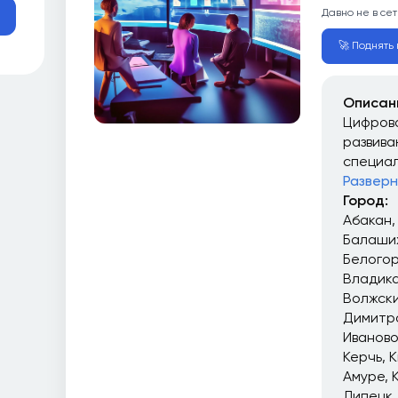
Давно не в сет
🚀 Поднять в
Описан
Цифрова
развива
специал
Разверн
Город:
Абакан
Балаши
Белого
Владика
Волжск
Димитр
Иваново
Керчь
К
Амуре
Липецк