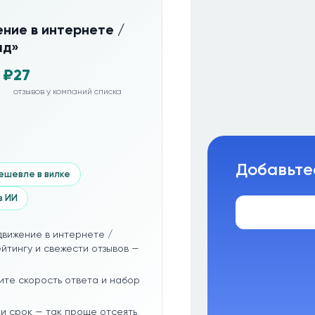
ние в интернете /
ад»
 ₽
27
отзывов у компаний списка
Добавьте
ешевле в вилке
з ИИ
движение в интернете /
йтингу и свежести отзывов —
ите скорость ответа и набор
и срок — так проще отсеять