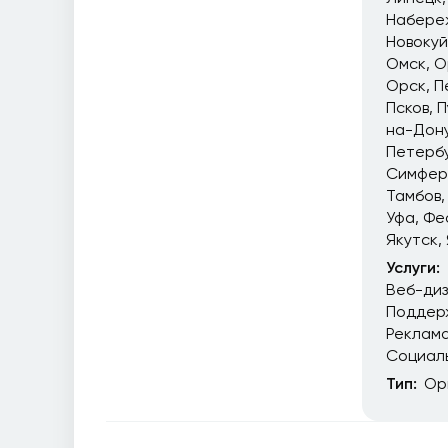
Набере
Новоку
Омск
О
Орск
П
Псков
П
на-Дон
Петерб
Симфер
Тамбов
Уфа
Фе
Якутск
Услуги:
Веб-ди
Поддер
Реклам
Социал
Тип:
Ор