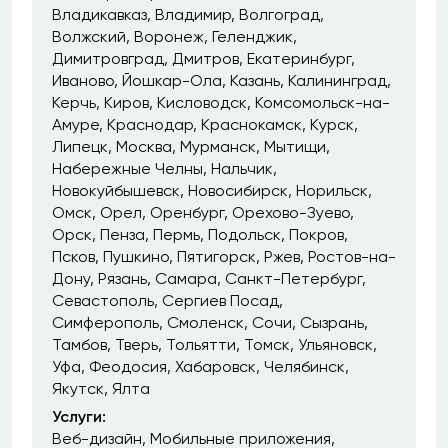
Владикавказ
Владимир
Волгоград
Волжский
Воронеж
Геленджик
Димитровград
Дмитров
Екатеринбург
Иваново
Йошкар-Ола
Казань
Калининград
Керчь
Киров
Кисловодск
Комсомольск-на-
Амуре
Краснодар
Краснокамск
Курск
Липецк
Москва
Мурманск
Мытищи
Набережные Челны
Нальчик
Новокуйбышевск
Новосибирск
Норильск
Омск
Орел
Оренбург
Орехово-Зуево
Орск
Пенза
Пермь
Подольск
Покров
Псков
Пушкино
Пятигорск
Ржев
Ростов-на-
Дону
Рязань
Самара
Санкт-Петербург
Севастополь
Сергиев Посад
Симферополь
Смоленск
Сочи
Сызрань
Тамбов
Тверь
Тольятти
Томск
Ульяновск
Уфа
Феодосия
Хабаровск
Челябинск
Якутск
Ялта
Услуги:
Веб-дизайн
Мобильные приложения