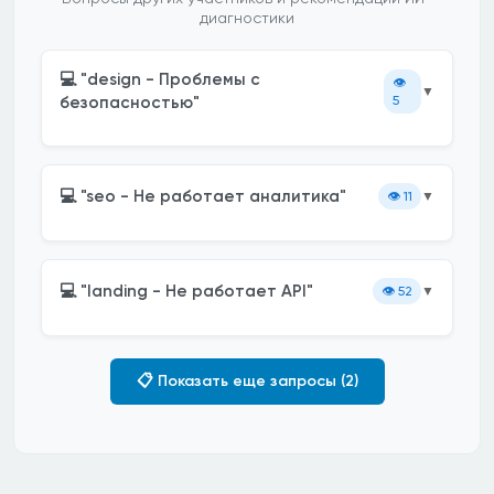
диагностики
💻 "design - Проблемы с
👁️
▼
безопасностью"
5
💻 "seo - Не работает аналитика"
👁️
11
▼
💻 "landing - Не работает API"
👁️
52
▼
📋 Показать еще запросы (2)