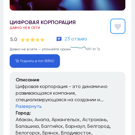
ЦИФРОВАЯ КОРПОРАЦИЯ
ДАВНО НЕ В СЕТИ
23 отзыва
5.0
Давно не в сети — уточняйте сроки
961 за 7д
🚀 Поднять в топ (8392)
Описание
Цифровая корпорация - это динамично
развивающаяся компания,
специализирующаяся на создании и...
Развернуть
Город:
Абакан
Анапа
Архангельск
Астрахань
Балашиха
Балтийск
Барнаул
Белгород
Белогорск
Брянск
Владивосток