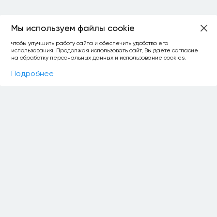
Мы используем файлы cookie
ОСТАЛОСЬ:
чтобы улучшить работу сайта и обеспечить удобство его
использования. Продолжая использовать сайт, Вы даёте согласие
уточнить фильтр
сравнить топ-3
спросить ИИ
на обработку персональных данных и использование cookies.
×
как выбирать
Фильтры
На карте
Подробнее
О НАС
О сервисе