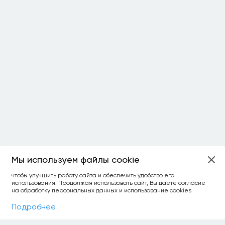
Мы используем файлы cookie
ОСТАЛОСЬ:
чтобы улучшить работу сайта и обеспечить удобство его
использования. Продолжая использовать сайт, Вы даёте согласие
уточнить фильтр
сравнить топ-3
спросить ИИ
на обработку персональных данных и использование cookies.
×
как выбирать
Фильтры
На карте
Подробнее