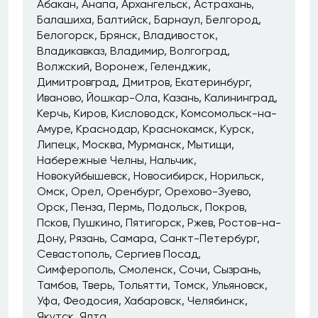
Абакан
Анапа
Архангельск
Астрахань
Балашиха
Балтийск
Барнаул
Белгород
Белогорск
Брянск
Владивосток
Владикавказ
Владимир
Волгоград
Волжский
Воронеж
Геленджик
Димитровград
Дмитров
Екатеринбург
Иваново
Йошкар-Ола
Казань
Калининград
Керчь
Киров
Кисловодск
Комсомольск-на-
Амуре
Краснодар
Краснокамск
Курск
Липецк
Москва
Мурманск
Мытищи
Набережные Челны
Нальчик
Новокуйбышевск
Новосибирск
Норильск
Омск
Орел
Оренбург
Орехово-Зуево
Орск
Пенза
Пермь
Подольск
Покров
Псков
Пушкино
Пятигорск
Ржев
Ростов-на-
Дону
Рязань
Самара
Санкт-Петербург
Севастополь
Сергиев Посад
Симферополь
Смоленск
Сочи
Сызрань
Тамбов
Тверь
Тольятти
Томск
Ульяновск
Уфа
Феодосия
Хабаровск
Челябинск
Якутск
Ялта