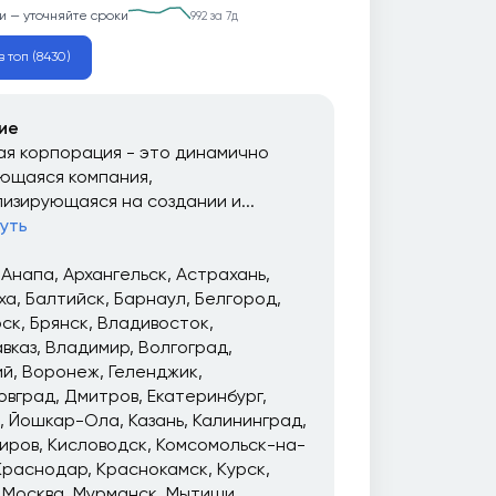
и — уточняйте сроки
992 за 7д
в топ (8430)
ие
я корпорация - это динамично
ющаяся компания,
изирующаяся на создании и...
уть
Анапа
Архангельск
Астрахань
ха
Балтийск
Барнаул
Белгород
рск
Брянск
Владивосток
вказ
Владимир
Волгоград
ий
Воронеж
Геленджик
овград
Дмитров
Екатеринбург
Йошкар-Ола
Казань
Калининград
иров
Кисловодск
Комсомольск-на-
Краснодар
Краснокамск
Курск
Москва
Мурманск
Мытищи