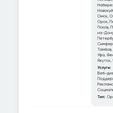
Набере
Новоку
Омск
О
Орск
П
Псков
П
на-Дон
Петерб
Симфер
Тамбов
Уфа
Фе
Якутск
Услуги:
Веб-ди
Поддер
Реклам
Социал
Тип:
Ор