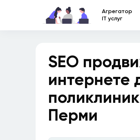
Агрегатор
IT услуг
SEO продви
интернете 
поликлиник
Перми