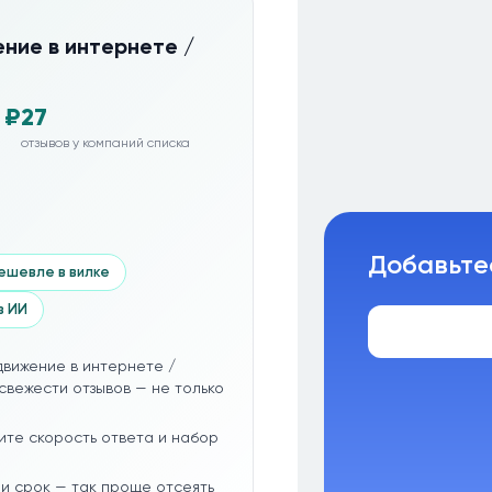
ние в интернете /
 ₽
27
отзывов у компаний списка
Добавьте
ешевле в вилке
з ИИ
движение в интернете /
свежести отзывов — не только
ите скорость ответа и набор
и срок — так проще отсеять