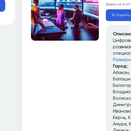
Давно не в сет
🚀 Поднять 
Описан
Цифрова
развива
специал
Разверн
Город:
Абакан
Балаши
Белого
Владика
Волжск
Димитр
Иваново
Керчь
К
Амуре
Липецк