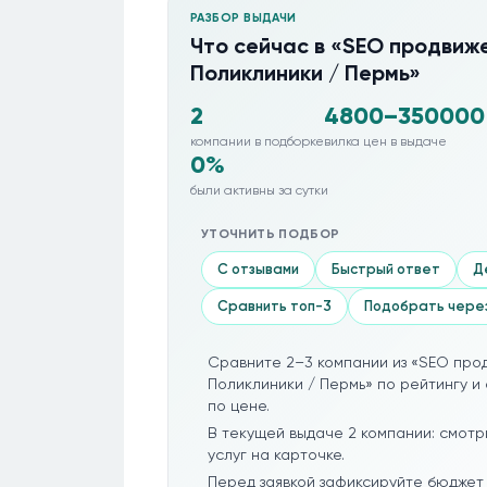
РАЗБОР ВЫДАЧИ
Что сейчас в «SEO продвиже
Поликлиники / Пермь»
2
4800–350000
компании в подборке
вилка цен в выдаче
0%
были активны за сутки
УТОЧНИТЬ ПОДБОР
С отзывами
Быстрый ответ
Д
Сравнить топ-3
Подобрать чере
Сравните 2–3 компании из «SEO про
Поликлиники / Пермь» по рейтингу и 
по цене.
В текущей выдаче 2 компании: смотр
услуг на карточке.
Перед заявкой зафиксируйте бюджет 