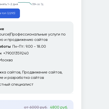
анять 1–2 дня
1384 за 7д
в топ (2293)
ие
urce|Профессиональные услуги по
ию и продвижению сайтов
аботы
Пн-Пт: 9.00 - 18.00
н
+79001359240
Москва
жка сайтов
Продвижение сайтов
е и разработка сайтов
стный специалист
от 6000 руб.
4800 руб.