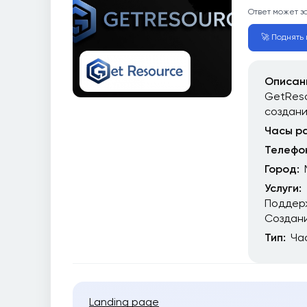
Ответ может з
🚀 Поднять 
Описан
GetReso
создан
Часы р
Телефо
Город:
Услуги:
Поддер
Создани
Тип:
Ча
Landing page