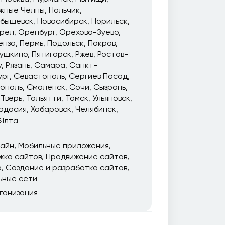
жные Челны
Нальчик
йбышевск
Новосибирск
Норильск
рел
Оренбург
Орехово-Зуево
енза
Пермь
Подольск
Покров
ушкино
Пятигорск
Ржев
Ростов-
у
Рязань
Самара
Санкт-
ург
Севастополь
Сергиев Посад
ополь
Смоленск
Сочи
Сызрань
Тверь
Тольятти
Томск
Ульяновск
одосия
Хабаровск
Челябинск
Ялта
зайн
Мобильные приложения
жка сайтов
Продвижение сайтов
а
Создание и разработка сайтов
ьные сети
ганизация