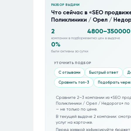
РАЗБОР ВЫДАЧИ
Что сейчас в «SEO продвиже
Поликлиники / Орел / Недо
2
4800–350000
компании в подборке
вилка цен в выдаче
0%
были активны за сутки
УТОЧНИТЬ ПОДБОР
С отзывами
Быстрый ответ
Д
Сравнить топ-3
Подобрать чере
Сравните 2–3 компании из «SEO про
Поликлиники / Орел / Недорого» по 
— не только по цене.
В текущей выдаче 2 компании: смотр
услуг на карточке.
Перед заявкой зафиксируйте бюджет 