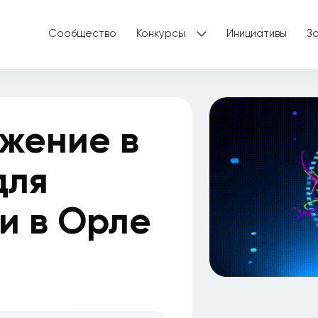
Сообщество
Конкурсы
Инициативы
З
жение в
для
и в Орле