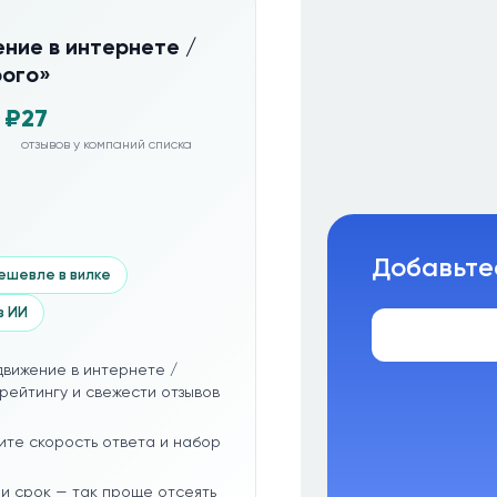
ние в интернете /
рого»
 ₽
27
отзывов у компаний списка
Добавьте
ешевле в вилке
з ИИ
движение в интернете /
рейтингу и свежести отзывов
ите скорость ответа и набор
и срок — так проще отсеять