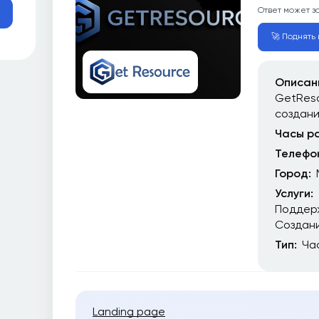
Ответ может з
🚀 Поднять 
Описан
GetReso
создан
Часы р
Телефо
Город:
Услуги:
Поддер
Создани
Тип:
Ча
Landing page