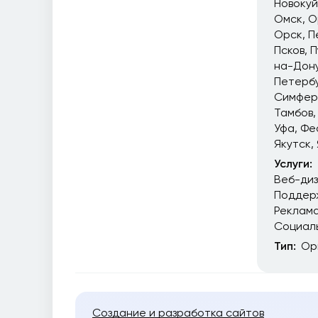
Новоку
Омск
О
Орск
П
Псков
П
на-Дон
Петерб
Симфер
Тамбов
Уфа
Фе
Якутск
Услуги:
Веб-ди
Поддер
Реклам
Социал
Тип:
Ор
Создание и разработка сайтов