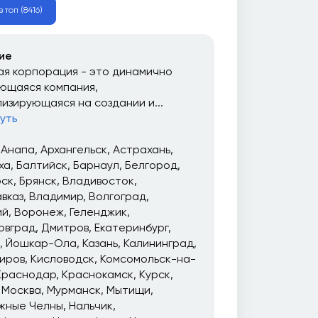
 топ (8416)
ие
я корпорация - это динамично
ющаяся компания,
изирующаяся на создании и...
уть
Анапа
Архангельск
Астрахань
ха
Балтийск
Барнаул
Белгород
рск
Брянск
Владивосток
вказ
Владимир
Волгоград
ий
Воронеж
Геленджик
овград
Дмитров
Екатеринбург
Йошкар-Ола
Казань
Калининград
иров
Кисловодск
Комсомольск-на-
Краснодар
Краснокамск
Курск
Москва
Мурманск
Мытищи
жные Челны
Нальчик