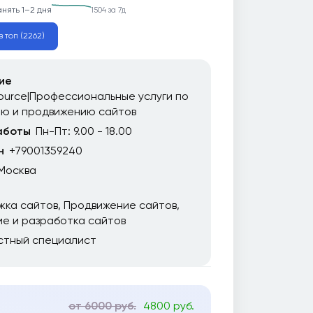
анять 1–2 дня
1504 за 7д
в топ (2262)
ие
urce|Профессиональные услуги по
ию и продвижению сайтов
аботы
Пн-Пт: 9.00 - 18.00
н
+79001359240
Москва
жка сайтов
Продвижение сайтов
е и разработка сайтов
стный специалист
от 6000 руб.
4800 руб.