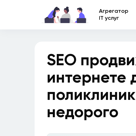
Агрегатор
IT услуг
SEO продви
интернете 
поликлиник
недорого