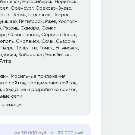
йбышевск
Новосибирск
Норильск
рел
Оренбург
Орехово-Зуево
енза
Пермь
Подольск
Покров
ушкино
Пятигорск
Ржев
Ростов-
у
Рязань
Самара
Санкт-
ург
Севастополь
Сергиев Посад
ополь
Смоленск
Сочи
Сызрань
Тверь
Тольятти
Томск
Ульяновск
одосия
Хабаровск
Челябинск
Ялта
зайн
Мобильные приложения
жка сайтов
Продвижение сайтов
а
Создание и разработка сайтов
ьные сети
ганизация
от 30 000 руб.
от 20 000 руб.