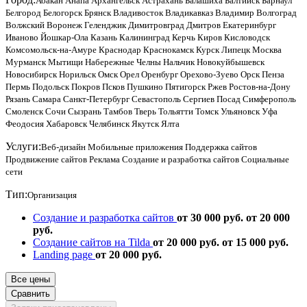
Абакан
Анапа
Архангельск
Астрахань
Балашиха
Балтийск
Барнаул
Белгород
Белогорск
Брянск
Владивосток
Владикавказ
Владимир
Волгоград
Волжский
Воронеж
Геленджик
Димитровград
Дмитров
Екатеринбург
Иваново
Йошкар-Ола
Казань
Калининград
Керчь
Киров
Кисловодск
Комсомольск-на-Амуре
Краснодар
Краснокамск
Курск
Липецк
Москва
Мурманск
Мытищи
Набережные Челны
Нальчик
Новокуйбышевск
Новосибирск
Норильск
Омск
Орел
Оренбург
Орехово-Зуево
Орск
Пенза
Пермь
Подольск
Покров
Псков
Пушкино
Пятигорск
Ржев
Ростов-на-Дону
Рязань
Самара
Санкт-Петербург
Севастополь
Сергиев Посад
Симферополь
Смоленск
Сочи
Сызрань
Тамбов
Тверь
Тольятти
Томск
Ульяновск
Уфа
Феодосия
Хабаровск
Челябинск
Якутск
Ялта
Услуги:
Веб-дизайн
Мобильные приложения
Поддержка сайтов
Продвижение сайтов
Реклама
Создание и разработка сайтов
Социальные
сети
Тип:
Организация
Создание и разработка сайтов
от 30 000 руб.
от 20 000
руб.
Создание сайтов на Tilda
от 20 000 руб.
от 15 000 руб.
Landing page
от 20 000 руб.
Все цены
Сравнить