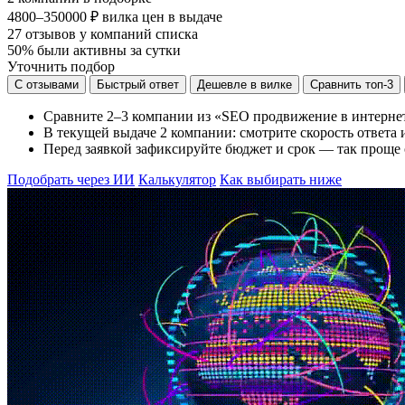
4800–350000 ₽
вилка цен в выдаче
27
отзывов у компаний списка
50%
были активны за сутки
Уточнить подбор
С отзывами
Быстрый ответ
Дешевле в вилке
Сравнить топ-3
Сравните 2–3 компании из «SEO продвижение в интернете
В текущей выдаче 2 компании: смотрите скорость ответа и
Перед заявкой зафиксируйте бюджет и срок — так проще 
Подобрать через ИИ
Калькулятор
Как выбирать ниже