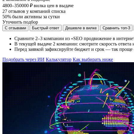
4800–350000 ₽
вилка цен в выдаче
27
отзывов у компаний списка
50%
были активны за сутки
Уточнить подбор
С отзывами
Быстрый ответ
Дешевле в вилке
Сравнить топ-3
Сравните 2–3 компании из «SEO продвижение в интернете
В текущей выдаче 2 компании: смотрите скорость ответа и
Перед заявкой зафиксируйте бюджет и срок — так проще
Подобрать через ИИ
Калькулятор
Как выбирать ниже