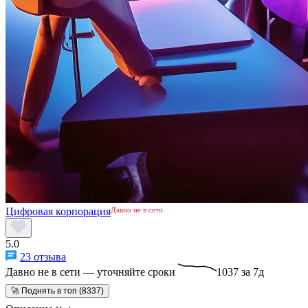
Цифровая корпорация
Давно не в сети
5.0
23 отзыва
Давно не в сети — уточняйте сроки
1037 за 7д
🚀 Поднять в топ (8337)