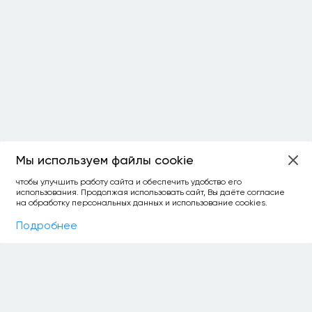
Мы используем файлы cookie
ОСТАЛОСЬ:
чтобы улучшить работу сайта и обеспечить удобство его
использования. Продолжая использовать сайт, Вы даёте согласие
уточнить фильтр
сравнить топ-3
спросить ИИ
на обработку персональных данных и использование cookies.
×
как выбирать
Фильтры
На карте
Подробнее