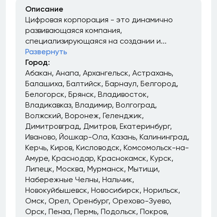
Описание
Цифровая корпорация - это динамично
развивающаяся компания,
специализирующаяся на создании и...
Развернуть
Город:
Абакан
Анапа
Архангельск
Астрахань
Балашиха
Балтийск
Барнаул
Белгород
Белогорск
Брянск
Владивосток
Владикавказ
Владимир
Волгоград
Волжский
Воронеж
Геленджик
Димитровград
Дмитров
Екатеринбург
Иваново
Йошкар-Ола
Казань
Калининград
Керчь
Киров
Кисловодск
Комсомольск-на-
Амуре
Краснодар
Краснокамск
Курск
Липецк
Москва
Мурманск
Мытищи
Набережные Челны
Нальчик
Новокуйбышевск
Новосибирск
Норильск
Омск
Орел
Оренбург
Орехово-Зуево
Орск
Пенза
Пермь
Подольск
Покров