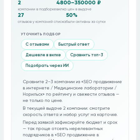
2
4800–350000 ₽
компании в подборке
вилка цен в выдаче
27
50%
отзывов у компаний списка
были активны за сутки
УТОЧНИТЬ ПОДБОР
С отзывами
Быстрый ответ
Дешевле в вилке
Сравнить топ-3
Подобрать через ИИ
Сравните 2–3 компании из «SEO продвижение
в интернете / Медицинские лаборатории /
Норильск» по рейтингу и свежести отзывов —
не только по цене.
В текущей выдаче 2 компании: смотрите
скорость ответа и набор услуг на карточке.
Перед заявкой зафиксируйте бюджет и срок
— так проще отсеять нерелевантных
подрядчиков в «SEO продвижение в