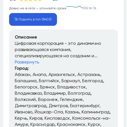
Давно не в сети — уточняйте сроки
1002 за 7д
🚀 Поднять в топ (8403)
Описание
Цифровая корпорация - это динамично
развивающаяся компания,
специализирующаяся на создании и...
Развернуть
Город:
Абакан
Анапа
Архангельск
Астрахань
Балашиха
Балтийск
Барнаул
Белгород
Белогорск
Брянск
Владивосток
Владикавказ
Владимир
Волгоград
Волжский
Воронеж
Геленджик
Димитровград
Дмитров
Екатеринбург
Иваново
Йошкар-Ола
Казань
Калининград
Керчь
Киров
Кисловодск
Комсомольск-на-
Амуре
Краснодар
Краснокамск
Курск