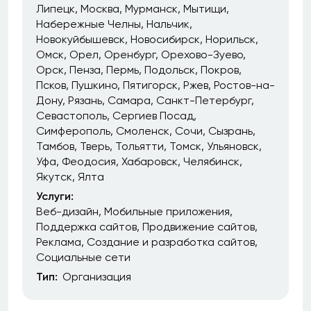
Липецк
Москва
Мурманск
Мытищи
Набережные Челны
Нальчик
Новокуйбышевск
Новосибирск
Норильск
Омск
Орел
Оренбург
Орехово-Зуево
Орск
Пенза
Пермь
Подольск
Покров
Псков
Пушкино
Пятигорск
Ржев
Ростов-на-
Дону
Рязань
Самара
Санкт-Петербург
Севастополь
Сергиев Посад
Симферополь
Смоленск
Сочи
Сызрань
Тамбов
Тверь
Тольятти
Томск
Ульяновск
Уфа
Феодосия
Хабаровск
Челябинск
Якутск
Ялта
Услуги:
Веб-дизайн
Мобильные приложения
Поддержка сайтов
Продвижение сайтов
Реклама
Создание и разработка сайтов
Социальные сети
Тип:
Организация