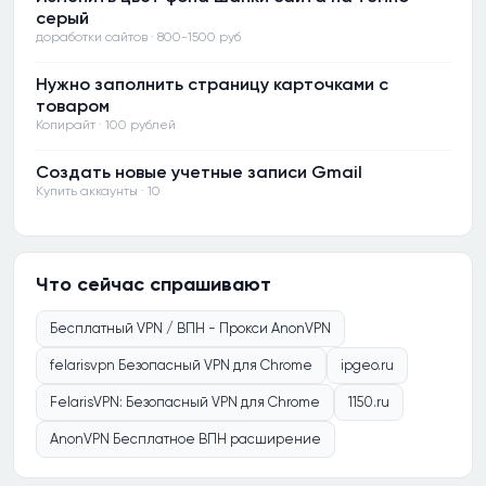
серый
доработки сайтов · 800-1500 руб
Нужно заполнить страницу карточками с
товаром
Копирайт · 100 рублей
Создать новые учетные записи Gmail
Купить аккаунты · 10
Что сейчас спрашивают
Бесплатный VPN / ВПН - Прокси AnonVPN
felarisvpn Безопасный VPN для Chrome
ipgeo.ru
FelarisVPN: Безопасный VPN для Chrome
1150.ru
AnonVPN Бесплатное ВПН расширение