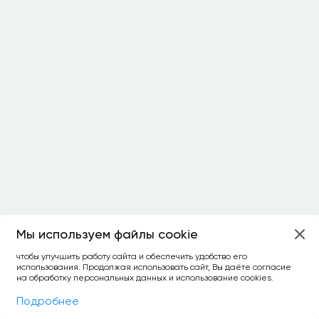
Мы используем файлы cookie
ОСТАЛОСЬ:
чтобы улучшить работу сайта и обеспечить удобство его
использования. Продолжая использовать сайт, Вы даёте согласие
уточнить фильтр
сравнить топ-3
спросить ИИ
на обработку персональных данных и использование cookies.
×
как выбирать
Фильтры
На карте
Подробнее