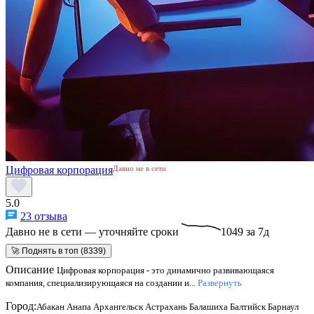
Цифровая корпорация
Давно не в сети
5.0
23 отзыва
Давно не в сети — уточняйте сроки
1049 за 7д
🚀 Поднять в топ (8339)
Описание
Цифровая корпорация - это динамично развивающаяся
компания, специализирующаяся на создании и...
Развернуть
Город:
Абакан
Анапа
Архангельск
Астрахань
Балашиха
Балтийск
Барнаул