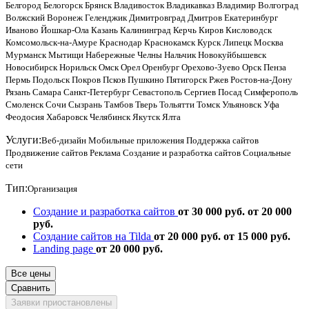
Белгород
Белогорск
Брянск
Владивосток
Владикавказ
Владимир
Волгоград
Волжский
Воронеж
Геленджик
Димитровград
Дмитров
Екатеринбург
Иваново
Йошкар-Ола
Казань
Калининград
Керчь
Киров
Кисловодск
Комсомольск-на-Амуре
Краснодар
Краснокамск
Курск
Липецк
Москва
Мурманск
Мытищи
Набережные Челны
Нальчик
Новокуйбышевск
Новосибирск
Норильск
Омск
Орел
Оренбург
Орехово-Зуево
Орск
Пенза
Пермь
Подольск
Покров
Псков
Пушкино
Пятигорск
Ржев
Ростов-на-Дону
Рязань
Самара
Санкт-Петербург
Севастополь
Сергиев Посад
Симферополь
Смоленск
Сочи
Сызрань
Тамбов
Тверь
Тольятти
Томск
Ульяновск
Уфа
Феодосия
Хабаровск
Челябинск
Якутск
Ялта
Услуги:
Веб-дизайн
Мобильные приложения
Поддержка сайтов
Продвижение сайтов
Реклама
Создание и разработка сайтов
Социальные
сети
Тип:
Организация
Создание и разработка сайтов
от 30 000 руб.
от 20 000
руб.
Создание сайтов на Tilda
от 20 000 руб.
от 15 000 руб.
Landing page
от 20 000 руб.
Все цены
Сравнить
Заявки приостановлены