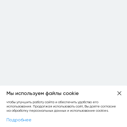
Мы используем файлы cookie
ОСТАЛОСЬ:
чтобы улучшить работу сайта и обеспечить удобство его
использования. Продолжая использовать сайт, Вы даёте согласие
уточнить фильтр
сравнить топ-3
спросить ИИ
на обработку персональных данных и использование cookies.
×
как выбирать
Фильтры
На карте
Подробнее