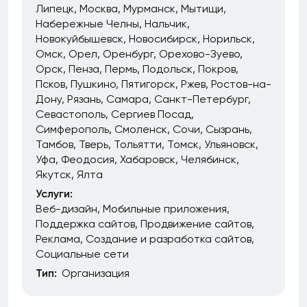
Липецк
Москва
Мурманск
Мытищи
Набережные Челны
Нальчик
Новокуйбышевск
Новосибирск
Норильск
Омск
Орел
Оренбург
Орехово-Зуево
Орск
Пенза
Пермь
Подольск
Покров
Псков
Пушкино
Пятигорск
Ржев
Ростов-на-
Дону
Рязань
Самара
Санкт-Петербург
Севастополь
Сергиев Посад
Симферополь
Смоленск
Сочи
Сызрань
Тамбов
Тверь
Тольятти
Томск
Ульяновск
Уфа
Феодосия
Хабаровск
Челябинск
Якутск
Ялта
Услуги:
Веб-дизайн
Мобильные приложения
Поддержка сайтов
Продвижение сайтов
Реклама
Создание и разработка сайтов
Социальные сети
Тип:
Организация