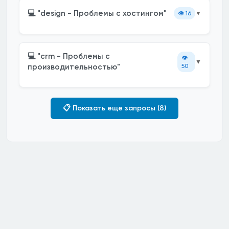
💻 "design - Проблемы с хостингом"
👁️
16
▼
💻 "crm - Проблемы с
👁️
▼
производительностью"
50
📋 Показать еще запросы (8)