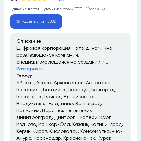
Давно не в сети — уточняйте сроки
935 за 7д
🚀 Поднять в топ (8388)
Описание
Цифровая корпорация - это динамично
развивающаяся компания,
специализирующаяся на создании и...
Развернуть
Город:
Абакан
Анапа
Архангельск
Астрахань
Балашиха
Балтийск
Барнаул
Белгород
Белогорск
Брянск
Владивосток
Владикавказ
Владимир
Волгоград
Волжский
Воронеж
Геленджик
Димитровград
Дмитров
Екатеринбург
Иваново
Йошкар-Ола
Казань
Калининград
Керчь
Киров
Кисловодск
Комсомольск-на-
Амуре
Краснодар
Краснокамск
Курск