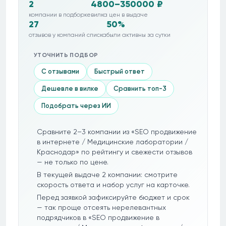
2
4800–350000 ₽
компании в подборке
вилка цен в выдаче
27
50%
отзывов у компаний списка
были активны за сутки
УТОЧНИТЬ ПОДБОР
С отзывами
Быстрый ответ
Дешевле в вилке
Сравнить топ-3
Подобрать через ИИ
Сравните 2–3 компании из «SEO продвижение
в интернете / Медицинские лаборатории /
Краснодар» по рейтингу и свежести отзывов
— не только по цене.
В текущей выдаче 2 компании: смотрите
скорость ответа и набор услуг на карточке.
Перед заявкой зафиксируйте бюджет и срок
— так проще отсеять нерелевантных
подрядчиков в «SEO продвижение в