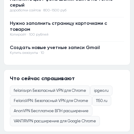
серый
доработки сайтов · 800-1500 руб
Нужно заполнить страницу карточками с
товаром
Копирайт · 100 рублей
Создать новые учетные записи Gmail
Купить аккаунты · 10
Что сейчас спрашивают
felarisvpn Безопасный VPN для Chrome
ipgeo.ru
FelarisVPN: Безопасный VPN для Chrome
1150.ru
AnonVPN Бесплатное ВПН расширение
VANTIRVPN расширение для Google Chrome