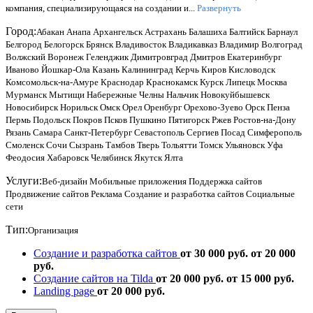
компания, специализирующаяся на создании и...
Развернуть
Город:
Абакан
Анапа
Архангельск
Астрахань
Балашиха
Балтийск
Барнаул
Белгород
Белогорск
Брянск
Владивосток
Владикавказ
Владимир
Волгоград
Волжский
Воронеж
Геленджик
Димитровград
Дмитров
Екатеринбург
Иваново
Йошкар-Ола
Казань
Калининград
Керчь
Киров
Кисловодск
Комсомольск-на-Амуре
Краснодар
Краснокамск
Курск
Липецк
Москва
Мурманск
Мытищи
Набережные Челны
Нальчик
Новокуйбышевск
Новосибирск
Норильск
Омск
Орел
Оренбург
Орехово-Зуево
Орск
Пенза
Пермь
Подольск
Покров
Псков
Пушкино
Пятигорск
Ржев
Ростов-на-Дону
Рязань
Самара
Санкт-Петербург
Севастополь
Сергиев Посад
Симферополь
Смоленск
Сочи
Сызрань
Тамбов
Тверь
Тольятти
Томск
Ульяновск
Уфа
Феодосия
Хабаровск
Челябинск
Якутск
Ялта
Услуги:
Веб-дизайн
Мобильные приложения
Поддержка сайтов
Продвижение сайтов
Реклама
Создание и разработка сайтов
Социальные
сети
Тип:
Организация
Создание и разработка сайтов
от 30 000 руб.
от 20 000
руб.
Создание сайтов на Tilda
от 20 000 руб.
от 15 000 руб.
Landing page
от 20 000 руб.