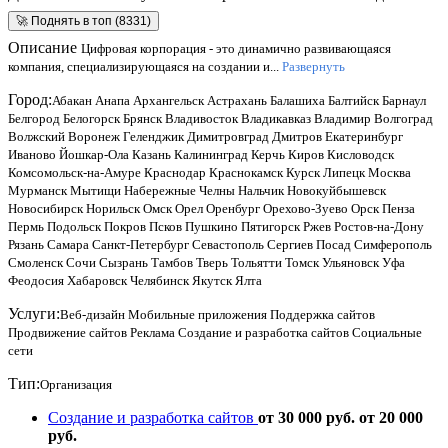
🚀 Поднять в топ (8331)
Описание
Цифровая корпорация - это динамично развивающаяся
компания, специализирующаяся на создании и...
Развернуть
Город:
Абакан
Анапа
Архангельск
Астрахань
Балашиха
Балтийск
Барнаул
Белгород
Белогорск
Брянск
Владивосток
Владикавказ
Владимир
Волгоград
Волжский
Воронеж
Геленджик
Димитровград
Дмитров
Екатеринбург
Иваново
Йошкар-Ола
Казань
Калининград
Керчь
Киров
Кисловодск
Комсомольск-на-Амуре
Краснодар
Краснокамск
Курск
Липецк
Москва
Мурманск
Мытищи
Набережные Челны
Нальчик
Новокуйбышевск
Новосибирск
Норильск
Омск
Орел
Оренбург
Орехово-Зуево
Орск
Пенза
Пермь
Подольск
Покров
Псков
Пушкино
Пятигорск
Ржев
Ростов-на-Дону
Рязань
Самара
Санкт-Петербург
Севастополь
Сергиев Посад
Симферополь
Смоленск
Сочи
Сызрань
Тамбов
Тверь
Тольятти
Томск
Ульяновск
Уфа
Феодосия
Хабаровск
Челябинск
Якутск
Ялта
Услуги:
Веб-дизайн
Мобильные приложения
Поддержка сайтов
Продвижение сайтов
Реклама
Создание и разработка сайтов
Социальные
сети
Тип:
Организация
Создание и разработка сайтов
от 30 000 руб.
от 20 000
руб.