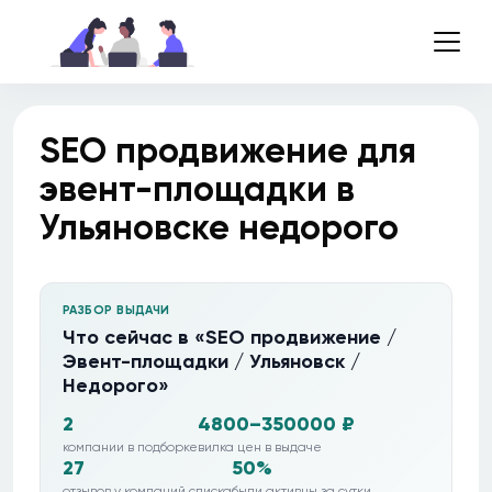
SEO продвижение для
эвент-площадки в
Ульяновске недорого
РАЗБОР ВЫДАЧИ
Что сейчас в «SEO продвижение /
Эвент-площадки / Ульяновск /
Недорого»
2
4800–350000 ₽
компании в подборке
вилка цен в выдаче
27
50%
отзывов у компаний списка
были активны за сутки