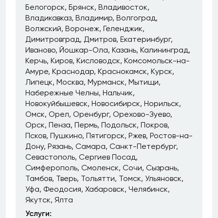
Белогорск
Брянск
Владивосток
Владикавказ
Владимир
Волгоград
Волжский
Воронеж
Геленджик
Димитровград
Дмитров
Екатеринбург
Иваново
Йошкар-Ола
Казань
Калининград
Керчь
Киров
Кисловодск
Комсомольск-на-
Амуре
Краснодар
Краснокамск
Курск
Липецк
Москва
Мурманск
Мытищи
Набережные Челны
Нальчик
Новокуйбышевск
Новосибирск
Норильск
Омск
Орел
Оренбург
Орехово-Зуево
Орск
Пенза
Пермь
Подольск
Покров
Псков
Пушкино
Пятигорск
Ржев
Ростов-на-
Дону
Рязань
Самара
Санкт-Петербург
Севастополь
Сергиев Посад
Симферополь
Смоленск
Сочи
Сызрань
Тамбов
Тверь
Тольятти
Томск
Ульяновск
Уфа
Феодосия
Хабаровск
Челябинск
Якутск
Ялта
Услуги: