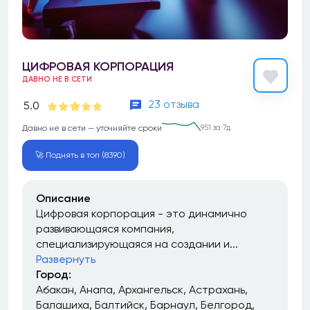
ЦИФРОВАЯ КОРПОРАЦИЯ
ДАВНО НЕ В СЕТИ
23 отзыва
5.0
Давно не в сети — уточняйте сроки
951 за 7д
🚀 Поднять в топ (8390)
Описание
Цифровая корпорация - это динамично
развивающаяся компания,
специализирующаяся на создании и...
Развернуть
Город:
Абакан
Анапа
Архангельск
Астрахань
Балашиха
Балтийск
Барнаул
Белгород