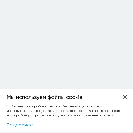
Мы используем файлы cookie
ОСТАЛОСЬ:
чтобы улучшить работу сайта и обеспечить удобство его
использования. Продолжая использовать сайт, Вы даёте согласие
уточнить фильтр
сравнить топ-3
спросить ИИ
на обработку персональных данных и использование cookies.
×
как выбирать
Фильтры
На карте
Подробнее