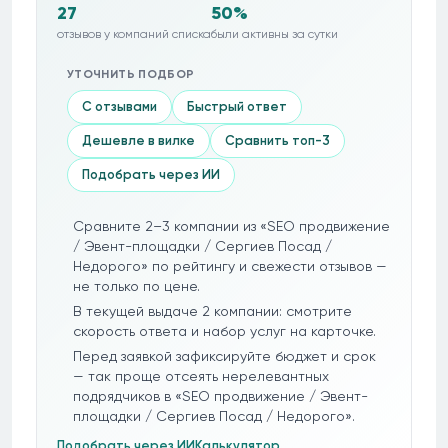
27
50%
отзывов у компаний списка
были активны за сутки
УТОЧНИТЬ ПОДБОР
С отзывами
Быстрый ответ
Дешевле в вилке
Сравнить топ-3
Подобрать через ИИ
Сравните 2–3 компании из «SEO продвижение
/ Эвент-площадки / Сергиев Посад /
Недорого» по рейтингу и свежести отзывов —
не только по цене.
В текущей выдаче 2 компании: смотрите
скорость ответа и набор услуг на карточке.
Перед заявкой зафиксируйте бюджет и срок
— так проще отсеять нерелевантных
подрядчиков в «SEO продвижение / Эвент-
площадки / Сергиев Посад / Недорого».
Подобрать через ИИ
Калькулятор