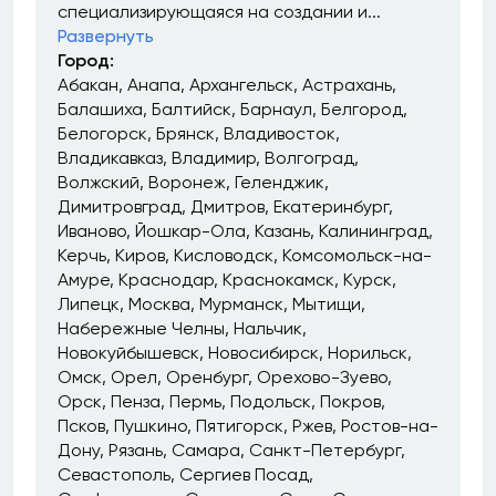
специализирующаяся на создании и...
Развернуть
Город:
Абакан
Анапа
Архангельск
Астрахань
Балашиха
Балтийск
Барнаул
Белгород
Белогорск
Брянск
Владивосток
Владикавказ
Владимир
Волгоград
Волжский
Воронеж
Геленджик
Димитровград
Дмитров
Екатеринбург
Иваново
Йошкар-Ола
Казань
Калининград
Керчь
Киров
Кисловодск
Комсомольск-на-
Амуре
Краснодар
Краснокамск
Курск
Липецк
Москва
Мурманск
Мытищи
Набережные Челны
Нальчик
Новокуйбышевск
Новосибирск
Норильск
Омск
Орел
Оренбург
Орехово-Зуево
Орск
Пенза
Пермь
Подольск
Покров
Псков
Пушкино
Пятигорск
Ржев
Ростов-на-
Дону
Рязань
Самара
Санкт-Петербург
Севастополь
Сергиев Посад