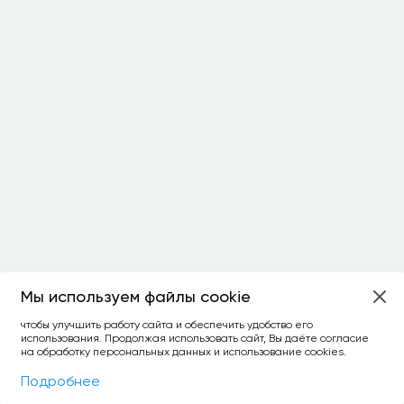
Мы используем файлы cookie
ОСТАЛОСЬ:
чтобы улучшить работу сайта и обеспечить удобство его
использования. Продолжая использовать сайт, Вы даёте согласие
уточнить фильтр
сравнить топ-3
спросить ИИ
на обработку персональных данных и использование cookies.
×
как выбирать
Фильтры
На карте
Подробнее