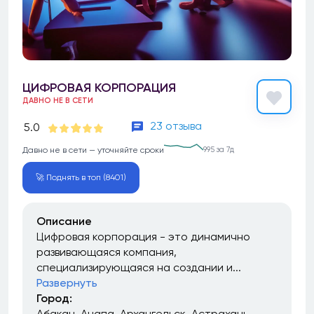
ЦИФРОВАЯ КОРПОРАЦИЯ
ДАВНО НЕ В СЕТИ
23 отзыва
5.0
Давно не в сети — уточняйте сроки
995 за 7д
🚀 Поднять в топ (8401)
Описание
Цифровая корпорация - это динамично
развивающаяся компания,
специализирующаяся на создании и...
Развернуть
Город:
Абакан
Анапа
Архангельск
Астрахань