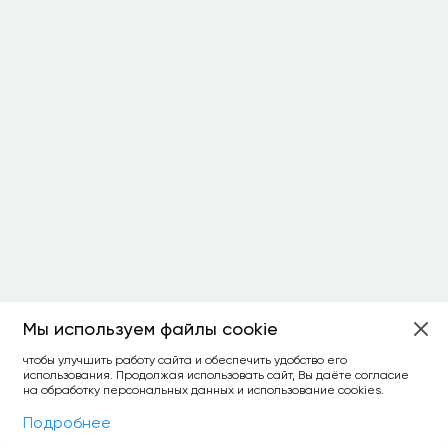
Мы используем файлы cookie
ОСТАЛОСЬ:
чтобы улучшить работу сайта и обеспечить удобство его
использования. Продолжая использовать сайт, Вы даёте согласие
уточнить фильтр
сравнить топ-3
спросить ИИ
на обработку персональных данных и использование cookies.
×
как выбирать
Фильтры
На карте
Подробнее