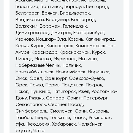
Балашиха
Балтийск
Барнаул
Белгород
Белогорск
Брянск
Владивосток
Владикавказ
Владимир
Волгоград
Волжский
Воронеж
Геленджик
Димитровград
Дмитров
Екатеринбург
Иваново
Йошкар-Ола
Казань
Калининград
Керчь
Киров
Кисловодск
Комсомольск-на-
Амуре
Краснодар
Краснокамск
Курск
Липецк
Москва
Мурманск
Мытищи
Набережные Челны
Нальчик
Новокуйбышевск
Новосибирск
Норильск
Омск
Орел
Оренбург
Орехово-Зуево
Орск
Пенза
Пермь
Подольск
Покров
Псков
Пушкино
Пятигорск
Ржев
Ростов-на-
Дону
Рязань
Самара
Санкт-Петербург
Севастополь
Сергиев Посад
Симферополь
Смоленск
Сочи
Сызрань
Тамбов
Тверь
Тольятти
Томск
Ульяновск
Уфа
Феодосия
Хабаровск
Челябинск
Якутск
Ялта