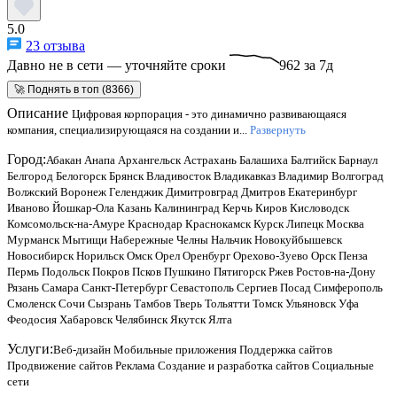
5.0
23 отзыва
Давно не в сети — уточняйте сроки
962 за 7д
🚀 Поднять в топ (8366)
Описание
Цифровая корпорация - это динамично развивающаяся
компания, специализирующаяся на создании и...
Развернуть
Город:
Абакан
Анапа
Архангельск
Астрахань
Балашиха
Балтийск
Барнаул
Белгород
Белогорск
Брянск
Владивосток
Владикавказ
Владимир
Волгоград
Волжский
Воронеж
Геленджик
Димитровград
Дмитров
Екатеринбург
Иваново
Йошкар-Ола
Казань
Калининград
Керчь
Киров
Кисловодск
Комсомольск-на-Амуре
Краснодар
Краснокамск
Курск
Липецк
Москва
Мурманск
Мытищи
Набережные Челны
Нальчик
Новокуйбышевск
Новосибирск
Норильск
Омск
Орел
Оренбург
Орехово-Зуево
Орск
Пенза
Пермь
Подольск
Покров
Псков
Пушкино
Пятигорск
Ржев
Ростов-на-Дону
Рязань
Самара
Санкт-Петербург
Севастополь
Сергиев Посад
Симферополь
Смоленск
Сочи
Сызрань
Тамбов
Тверь
Тольятти
Томск
Ульяновск
Уфа
Феодосия
Хабаровск
Челябинск
Якутск
Ялта
Услуги:
Веб-дизайн
Мобильные приложения
Поддержка сайтов
Продвижение сайтов
Реклама
Создание и разработка сайтов
Социальные
сети