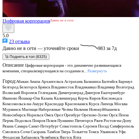
Цифровая корпорация
Давно не в сети
5.0
23 отзыва
Давно не в сети — уточняйте сроки
983 за 7д
🚀 Поднять в топ (8325)
Описание
Цифровая корпорация - это динамично развивающаяся
компания, специализирующаяся на создании и...
Развернуть
Город:
Абакан
Анапа
Архангельск
Астрахань
Балашиха
Балтийск
Барнаул
Белгород
Белогорск
Брянск
Владивосток
Владикавказ
Владимир
Волгоград
Волжский
Воронеж
Геленджик
Димитровград
Дмитров
Екатеринбург
Иваново
Йошкар-Ола
Казань
Калининград
Керчь
Киров
Кисловодск
Комсомольск-на-Амуре
Краснодар
Краснокамск
Курск
Липецк
Москва
Мурманск
Мытищи
Набережные Челны
Нальчик
Новокуйбышевск
Новосибирск
Норильск
Омск
Орел
Оренбург
Орехово-Зуево
Орск
Пенза
Пермь
Подольск
Покров
Псков
Пушкино
Пятигорск
Ржев
Ростов-на-Дону
Рязань
Самара
Санкт-Петербург
Севастополь
Сергиев Посад
Симферополь
Смоленск
Сочи
Сызрань
Тамбов
Тверь
Тольятти
Томск
Ульяновск
Уфа
Феодосия
Хабаровск
Челябинск
Якутск
Ялта