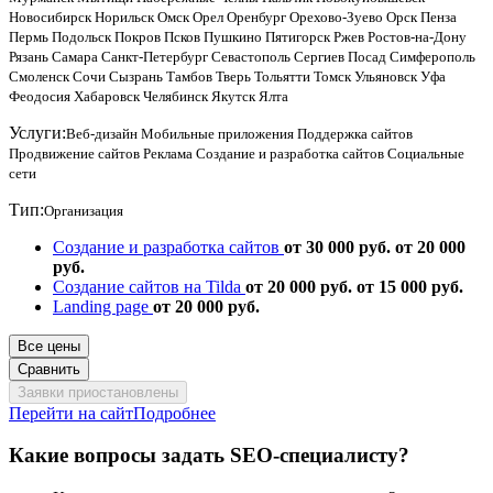
Новосибирск
Норильск
Омск
Орел
Оренбург
Орехово-Зуево
Орск
Пенза
Пермь
Подольск
Покров
Псков
Пушкино
Пятигорск
Ржев
Ростов-на-Дону
Рязань
Самара
Санкт-Петербург
Севастополь
Сергиев Посад
Симферополь
Смоленск
Сочи
Сызрань
Тамбов
Тверь
Тольятти
Томск
Ульяновск
Уфа
Феодосия
Хабаровск
Челябинск
Якутск
Ялта
Услуги:
Веб-дизайн
Мобильные приложения
Поддержка сайтов
Продвижение сайтов
Реклама
Создание и разработка сайтов
Социальные
сети
Тип:
Организация
Создание и разработка сайтов
от 30 000 руб.
от 20 000
руб.
Создание сайтов на Tilda
от 20 000 руб.
от 15 000 руб.
Landing page
от 20 000 руб.
Все цены
Сравнить
Заявки приостановлены
Перейти на сайт
Подробнее
Какие вопросы задать SEO-специалисту?