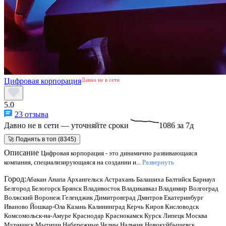
Цифровая корпорация
Давно не в сети
5.0
23 отзыва
Давно не в сети — уточняйте сроки
1086 за 7д
🚀 Поднять в топ (8345)
Описание
Цифровая корпорация - это динамично развивающаяся
компания, специализирующаяся на создании и...
Развернуть
Город:
Абакан
Анапа
Архангельск
Астрахань
Балашиха
Балтийск
Барнаул
Белгород
Белогорск
Брянск
Владивосток
Владикавказ
Владимир
Волгоград
Волжский
Воронеж
Геленджик
Димитровград
Дмитров
Екатеринбург
Иваново
Йошкар-Ола
Казань
Калининград
Керчь
Киров
Кисловодск
Комсомольск-на-Амуре
Краснодар
Краснокамск
Курск
Липецк
Москва
Мурманск
Мытищи
Набережные Челны
Нальчик
Новокуйбышевск