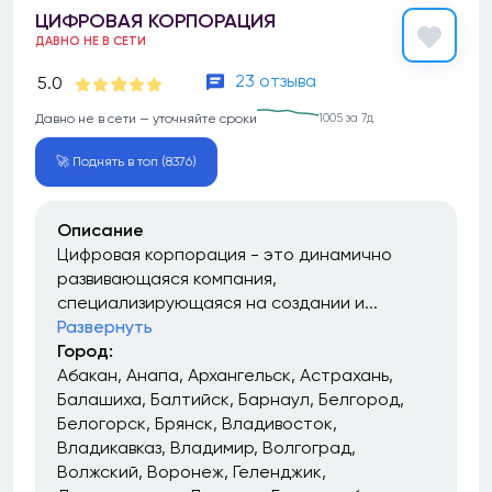
ЦИФРОВАЯ КОРПОРАЦИЯ
ДАВНО НЕ В СЕТИ
23 отзыва
5.0
Давно не в сети — уточняйте сроки
1005 за 7д
🚀 Поднять в топ (8376)
Описание
Цифровая корпорация - это динамично
развивающаяся компания,
специализирующаяся на создании и...
Развернуть
Город:
Абакан
Анапа
Архангельск
Астрахань
Балашиха
Балтийск
Барнаул
Белгород
Белогорск
Брянск
Владивосток
Владикавказ
Владимир
Волгоград
Волжский
Воронеж
Геленджик