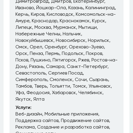
Димитровград
Дмитров
Екатеринбург
Иваново
Йошкар-Ола
Казань
Калининград
Керчь
Киров
Кисловодск
Комсомольск-на-
Амуре
Краснодар
Краснокамск
Курск
Липецк
Москва
Мурманск
Мытищи
Набережные Челны
Нальчик
Новокуйбышевск
Новосибирск
Норильск
Омск
Орел
Оренбург
Орехово-Зуево
Орск
Пенза
Пермь
Подольск
Покров
Псков
Пушкино
Пятигорск
Ржев
Ростов-на-
Дону
Рязань
Самара
Санкт-Петербург
Севастополь
Сергиев Посад
Симферополь
Смоленск
Сочи
Сызрань
Тамбов
Тверь
Тольятти
Томск
Ульяновск
Уфа
Феодосия
Хабаровск
Челябинск
Якутск
Ялта
Услуги:
Веб-дизайн
Мобильные приложения
Поддержка сайтов
Продвижение сайтов
Реклама
Создание и разработка сайтов