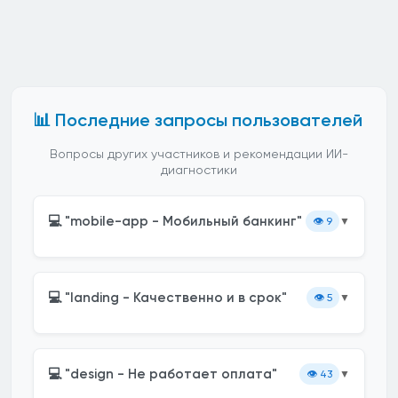
📊 Последние запросы пользователей
Вопросы других участников и рекомендации ИИ-
диагностики
💻 "mobile-app - Мобильный банкинг"
👁️
9
▼
💻 "landing - Качественно и в срок"
👁️
5
▼
💻 "design - Не работает оплата"
👁️
43
▼