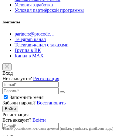
Условия заработка
Условия партнёрской программы
Контакты
partners@procode…
Telegram-канал
Telegram-канал с заказами
Группа в ВК
Канал в MAX
Вход
Нет аккаунта?
Регистрация
Запомнить меня
Забыли пароль?
Восстановить
Войти
Регистрация
Есть аккаунт?
Войти
Только российские почтовые домены (mail.ru, yandex.ru, gmail.com и др.)