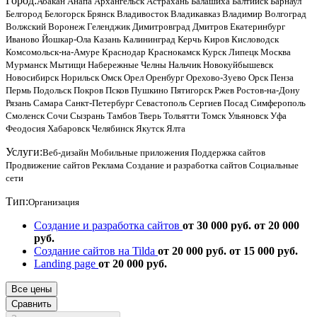
Город:
Абакан
Анапа
Архангельск
Астрахань
Балашиха
Балтийск
Барнаул
Белгород
Белогорск
Брянск
Владивосток
Владикавказ
Владимир
Волгоград
Волжский
Воронеж
Геленджик
Димитровград
Дмитров
Екатеринбург
Иваново
Йошкар-Ола
Казань
Калининград
Керчь
Киров
Кисловодск
Комсомольск-на-Амуре
Краснодар
Краснокамск
Курск
Липецк
Москва
Мурманск
Мытищи
Набережные Челны
Нальчик
Новокуйбышевск
Новосибирск
Норильск
Омск
Орел
Оренбург
Орехово-Зуево
Орск
Пенза
Пермь
Подольск
Покров
Псков
Пушкино
Пятигорск
Ржев
Ростов-на-Дону
Рязань
Самара
Санкт-Петербург
Севастополь
Сергиев Посад
Симферополь
Смоленск
Сочи
Сызрань
Тамбов
Тверь
Тольятти
Томск
Ульяновск
Уфа
Феодосия
Хабаровск
Челябинск
Якутск
Ялта
Услуги:
Веб-дизайн
Мобильные приложения
Поддержка сайтов
Продвижение сайтов
Реклама
Создание и разработка сайтов
Социальные
сети
Тип:
Организация
Создание и разработка сайтов
от 30 000 руб.
от 20 000
руб.
Создание сайтов на Tilda
от 20 000 руб.
от 15 000 руб.
Landing page
от 20 000 руб.
Все цены
Сравнить