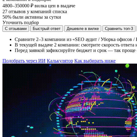
4800–350000 ₽
вилка цен в выдаче
27
отзывов у компаний списка
50%
были активны за сутки
Уточнить подбор
С отзывами
Быстрый ответ
Дешевле в вилке
Сравнить топ-3
Сравните 2–3 компании из «SEO аудит / Уборка офисов / 
В текущей выдаче 2 компании: смотрите скорость ответа и
Перед заявкой зафиксируйте бюджет и срок — так проще о
Подобрать через ИИ
Калькулятор
Как выбирать ниже