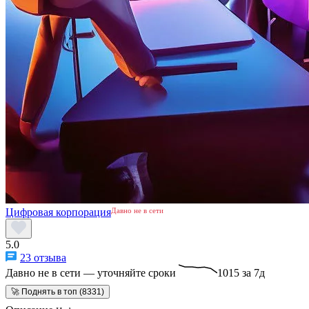
Цифровая корпорация
Давно не в сети
5.0
23 отзыва
Давно не в сети — уточняйте сроки
1015 за 7д
🚀 Поднять в топ (8331)