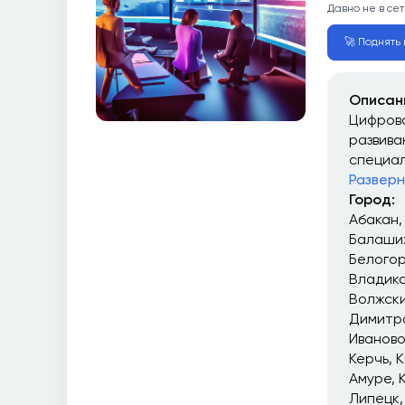
Давно не в сет
🚀 Поднять в
Описан
Цифрова
развива
специал
Разверн
Город:
Абакан
Балаши
Белого
Владика
Волжск
Димитр
Иваново
Керчь
К
Амуре
Липецк