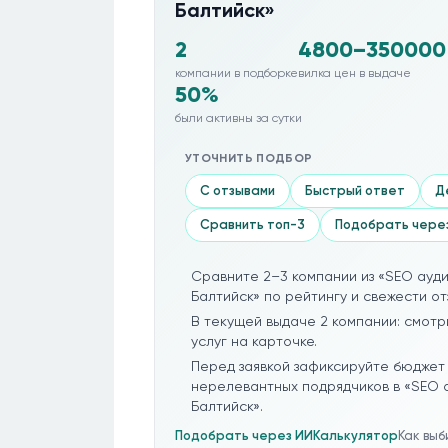
Балтийск»
2
4800–350000
компании в подборке
вилка цен в выдаче
50%
были активны за сутки
УТОЧНИТЬ ПОДБОР
С отзывами
Быстрый ответ
Д
Сравнить топ-3
Подобрать чере
Сравните 2–3 компании из «SEO ауди
Балтийск» по рейтингу и свежести от
В текущей выдаче 2 компании: смотр
услуг на карточке.
Перед заявкой зафиксируйте бюджет 
нерелевантных подрядчиков в «SEO а
Балтийск».
Подобрать через ИИ
Калькулятор
Как вы