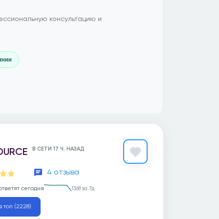
ессиональную консультацию и
ании
OURCE
В СЕТИ 17 Ч. НАЗАД
4 отзыва
ответят сегодня
1368 за 7д
в топ (2228)