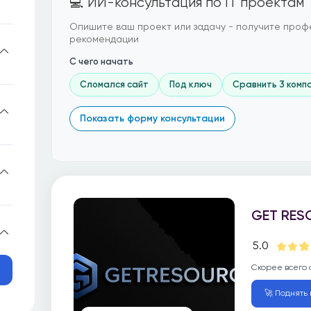
💻 ИИ-консультация по IT проектам
Опишите ваш проект или задачу - получите проф
рекомендации
С чего начать
Сломался сайт
Под ключ
Сравнить 3 комп
Показать форму консультации
GET RES
5.0
Скорее всего 
🚀 Поднять 