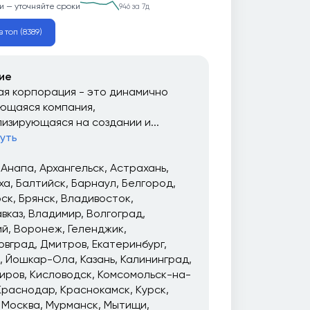
и — уточняйте сроки
946 за 7д
 топ (8389)
ие
я корпорация - это динамично
ющаяся компания,
изирующаяся на создании и...
уть
Анапа
Архангельск
Астрахань
ха
Балтийск
Барнаул
Белгород
рск
Брянск
Владивосток
вказ
Владимир
Волгоград
ий
Воронеж
Геленджик
овград
Дмитров
Екатеринбург
Йошкар-Ола
Казань
Калининград
иров
Кисловодск
Комсомольск-на-
Краснодар
Краснокамск
Курск
Москва
Мурманск
Мытищи