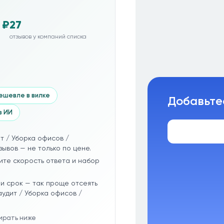
 ₽
27
отзывов у компаний списка
ешевле в вилке
Добавьте
з ИИ
т / Уборка офисов /
зывов — не только по цене.
ите скорость ответа и набор
и срок — так проще отсеять
удит / Уборка офисов /
бирать ниже