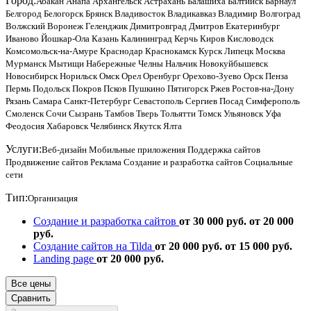
Город:
Абакан
Анапа
Архангельск
Астрахань
Балашиха
Балтийск
Барнаул
Белгород
Белогорск
Брянск
Владивосток
Владикавказ
Владимир
Волгоград
Волжский
Воронеж
Геленджик
Димитровград
Дмитров
Екатеринбург
Иваново
Йошкар-Ола
Казань
Калининград
Керчь
Киров
Кисловодск
Комсомольск-на-Амуре
Краснодар
Краснокамск
Курск
Липецк
Москва
Мурманск
Мытищи
Набережные Челны
Нальчик
Новокуйбышевск
Новосибирск
Норильск
Омск
Орел
Оренбург
Орехово-Зуево
Орск
Пенза
Пермь
Подольск
Покров
Псков
Пушкино
Пятигорск
Ржев
Ростов-на-Дону
Рязань
Самара
Санкт-Петербург
Севастополь
Сергиев Посад
Симферополь
Смоленск
Сочи
Сызрань
Тамбов
Тверь
Тольятти
Томск
Ульяновск
Уфа
Феодосия
Хабаровск
Челябинск
Якутск
Ялта
Услуги:
Веб-дизайн
Мобильные приложения
Поддержка сайтов
Продвижение сайтов
Реклама
Создание и разработка сайтов
Социальные
сети
Тип:
Организация
Создание и разработка сайтов
от 30 000 руб.
от 20 000
руб.
Создание сайтов на Tilda
от 20 000 руб.
от 15 000 руб.
Landing page
от 20 000 руб.
Все цены
Сравнить