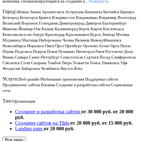
компания, специализирующаяся на создании и...
Развернуть
Город:
Абакан
Анапа
Архангельск
Астрахань
Балашиха
Балтийск
Барнаул
Белгород
Белогорск
Брянск
Владивосток
Владикавказ
Владимир
Волгоград
Волжский
Воронеж
Геленджик
Димитровград
Дмитров
Екатеринбург
Иваново
Йошкар-Ола
Казань
Калининград
Керчь
Киров
Кисловодск
Комсомольск-на-Амуре
Краснодар
Краснокамск
Курск
Липецк
Москва
Мурманск
Мытищи
Набережные Челны
Нальчик
Новокуйбышевск
Новосибирск
Норильск
Омск
Орел
Оренбург
Орехово-Зуево
Орск
Пенза
Пермь
Подольск
Покров
Псков
Пушкино
Пятигорск
Ржев
Ростов-на-Дону
Рязань
Самара
Санкт-Петербург
Севастополь
Сергиев Посад
Симферополь
Смоленск
Сочи
Сызрань
Тамбов
Тверь
Тольятти
Томск
Ульяновск
Уфа
Феодосия
Хабаровск
Челябинск
Якутск
Ялта
Услуги:
Веб-дизайн
Мобильные приложения
Поддержка сайтов
Продвижение сайтов
Реклама
Создание и разработка сайтов
Социальные
сети
Тип:
Организация
Создание и разработка сайтов
от 30 000 руб.
от 20 000
руб.
Создание сайтов на Tilda
от 20 000 руб.
от 15 000 руб.
Landing page
от 20 000 руб.
Все цены