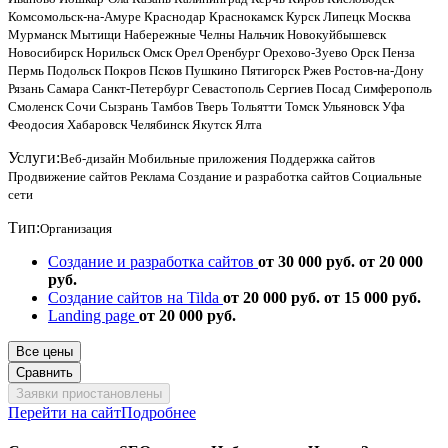
Комсомольск-на-Амуре
Краснодар
Краснокамск
Курск
Липецк
Москва
Мурманск
Мытищи
Набережные Челны
Нальчик
Новокуйбышевск
Новосибирск
Норильск
Омск
Орел
Оренбург
Орехово-Зуево
Орск
Пенза
Пермь
Подольск
Покров
Псков
Пушкино
Пятигорск
Ржев
Ростов-на-Дону
Рязань
Самара
Санкт-Петербург
Севастополь
Сергиев Посад
Симферополь
Смоленск
Сочи
Сызрань
Тамбов
Тверь
Тольятти
Томск
Ульяновск
Уфа
Феодосия
Хабаровск
Челябинск
Якутск
Ялта
Услуги:
Веб-дизайн
Мобильные приложения
Поддержка сайтов
Продвижение сайтов
Реклама
Создание и разработка сайтов
Социальные
сети
Тип:
Организация
Создание и разработка сайтов
от 30 000 руб.
от 20 000
руб.
Создание сайтов на Tilda
от 20 000 руб.
от 15 000 руб.
Landing page
от 20 000 руб.
Все цены
Сравнить
Заявки приостановлены
Перейти на сайт
Подробнее