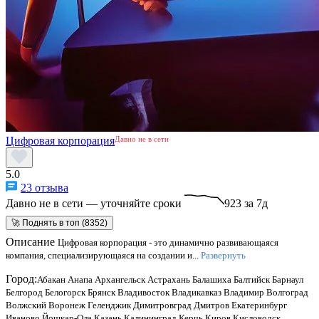
Цифровая корпорация
Давно не в сети
5.0
23 отзыва
Давно не в сети — уточняйте сроки
923 за 7д
🚀 Поднять в топ (8352)
Описание
Цифровая корпорация - это динамично развивающаяся
компания, специализирующаяся на создании и...
Развернуть
Город:
Абакан
Анапа
Архангельск
Астрахань
Балашиха
Балтийск
Барнаул
Белгород
Белогорск
Брянск
Владивосток
Владикавказ
Владимир
Волгоград
Волжский
Воронеж
Геленджик
Димитровград
Дмитров
Екатеринбург
Иваново
Йошкар-Ола
Казань
Калининград
Керчь
Киров
Кисловодск